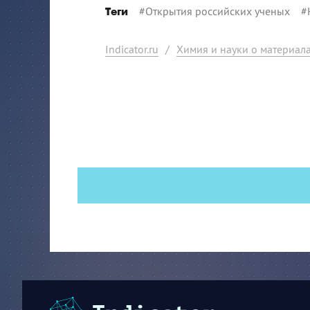
#
Открытия российских ученых
#
Теги
Indicator.ru
/
Химия и науки о материал