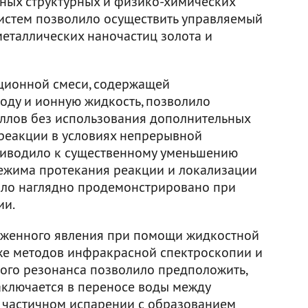
ьных структурных и физико-химических
истем позволило осуществить управляемый
еталлических наночастиц золота и
ционной смеси, содержащей
воду и ионную жидкость, позволило
ллов без использования дополнительных
 реакции в условиях непрерывной
риводило к существенному уменьшению
режима протекания реакции и локализации
было наглядно продемонстрировано при
ии.
женного явления при помощи жидкостной
же методов инфракрасной спектроскопии и
ого резонанса позволило предположить,
аключается в переносе воды между
е частичном испарении с образованием