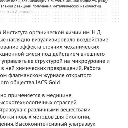
ских волн, возникающих в системе ионная жидкость (ИЖ)/
равления реакцией получения металлических наночастиц
алентин Анаников
 Института органической химии им. Н.Д.
ые наглядно визуализировало воздействие
ьзование эффекта стоячих механических
акционной смеси под действием внешнего
т управлять ее структурой на микроуровне и
 в ней химических превращений. Работа
ом флагманском журнале открытого
ого общества JACS Gold.
тно применяется в медицине,
ысокотехнологичных отраслей.
ьтразвука с различными веществами
ботки новых методов для биологии,
ения. Высокоинтенсивный ультразвук