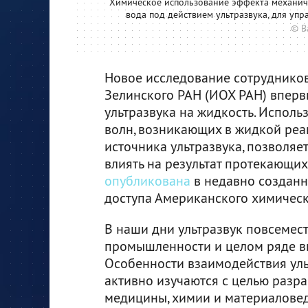
Химическое использование эффекта механиче
вода под действием ультразвука, для уп
© В
Новое исследование сотрудников
Зелинского РАН (ИОХ РАН) вперв
ультразвука на жидкость. Испол
волн, возникающих в жидкой ре
источника ультразвука, позволяе
влиять на результат протекающих
опубликована
в недавно созданн
доступа Американского химическ
В наши дни ультразвук повсемес
промышленности и целом ряде в
Особенности взаимодействия ул
активно изучаются с целью разра
медицины, химии и материаловед