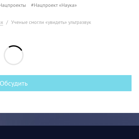
Нацпроекты
#
Нацпроект «Наука»
ах
/
Ученые смогли «увидеть» ультразвук
Обсудить