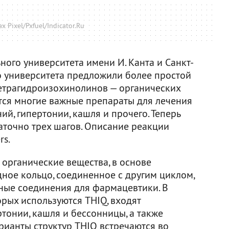
 Pixel/Pxfuel/Indicator.Ru
ого университета имени И. Канта и Санкт-
о университета предложили более простой
етрагидроизохинолинов — органических
тся многие важные препараты для лечения
й, гипертонии, кашля и прочего. Теперь
аточно трех шагов. Описание реакции
rs.
органические вещества, в основе
ное кольцо, соединенное с другим циклом,
ные соединения для фармацевтики. В
орых используются THIQ, входят
ртонии, кашля и бессонницы, а также
рианты структур THIQ встречаются во