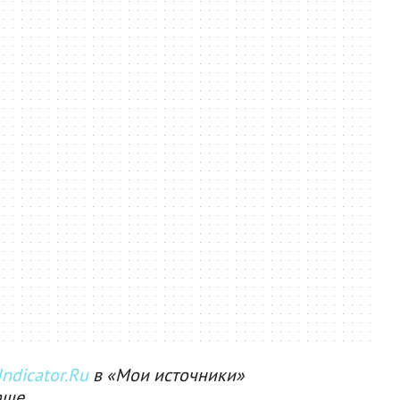
ndicator.Ru
в «Мои источники»
аще.