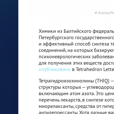
© Kadmy/Max
Химики из Балтийского федеральн
Петербургского государственног
и эффективный способ синтеза т
соединений, на которых базирую
психоневрологических заболевани
для получения этих веществ дост
опубликовано
в Tetrahedron Lette
Тетрагидроизохинолины (THIQ) — 
структуры которых — углеводород
включающим атом азота. Это цен
перечень лекарств, в синтезе кот
миорелаксанты, средства от гипе
антидепрессанты. Хотя разные ва