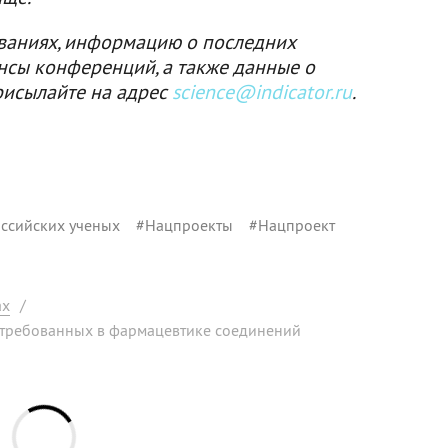
ваниях, информацию о последних
нсы конференций, а также данные о
рисылайте на адрес
science@indicator.ru
.
ссийских ученых
#
Нацпроекты
#
Нацпроект
ах
/
стребованных в фармацевтике соединений