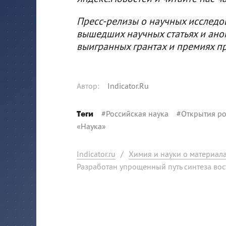
Пресс-релизы о научных исследо
вышедших научных статьях и ано
выигранных грантах и премиях п
Автор
:
Indicator.Ru
#
Российская наука
#
Открытия ро
Теги
«Наука»
Indicator.ru
/
Химия и науки о материал
Разработан упрощенный путь синтеза во