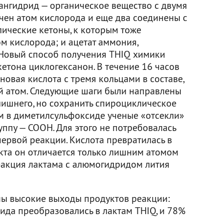
ангидрид — органическое вещество с двумя
ючен атом кислорода и еще два соединены с
ические кетоны, к которым тоже
м кислорода; и ацетат аммония,
 Новый способ получения THIQ химики
кетона циклогексанон. В течение 16 часов
новая кислота с тремя кольцами в составе,
й атом. Следующие шаги были направлены
о лишнего, но сохранить спироциклическое
м в диметилсульфоксиде ученые «отсекли»
ппу — COOH. Для этого не потребовалась
ервой реакции. Кислота превратилась в
укта он отличается только лишним атомом
еакция лактама с алюмогидридом лития
рны высокие выходы продуктов реакции:
ида преобразовались в лактам THIQ, и 78%