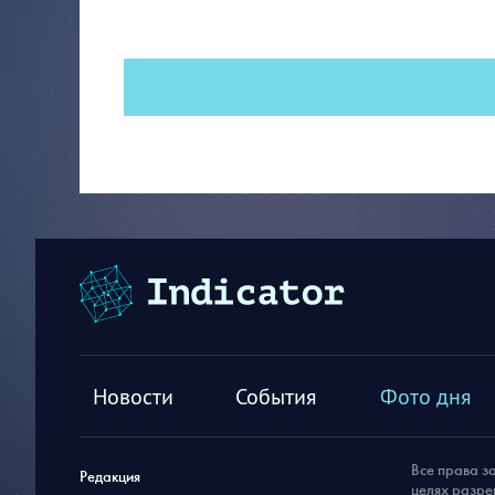
Новости
События
Фото дня
Все права з
Редакция
целях разре