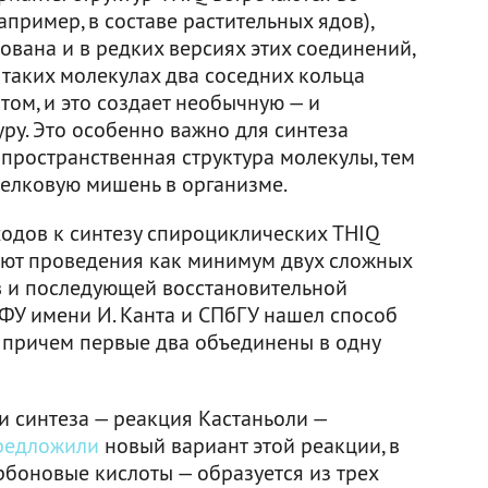
пример, в составе растительных ядов),
вана и в редких версиях этих соединений,
 таких молекулах два соседних кольца
ом, и это создает необычную — и
ру. Это особенно важно для синтеза
 пространственная структура молекулы, тем
белковую мишень в организме.
одов к синтезу спироциклических THIQ
уют проведения как минимум двух сложных
в и последующей восстановительной
БФУ имени И. Канта и СПбГУ нашел способ
, причем первые два объединены в одну
и синтеза — реакция Кастаньоли —
редложили
новый вариант этой реакции, в
рбоновые кислоты — образуется из трех