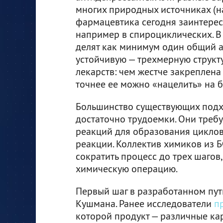
многих природных источниках (на
фармацевтика сегодня заинтересо
например в спироциклических. В
делят как минимум один общий ат
устойчивую — трехмерную структу
лекарств: чем жестче закреплена
точнее ее можно «нацелить» на 
Большинство существующих подх
достаточно трудоемки. Они треб
реакций для образования цикло
реакции. Коллектив химиков из 
сократить процесс до трех шагов
химическую операцию.
Первый шаг в разработанном пут
Кушмана. Ранее исследователи
п
которой продукт — различные ка