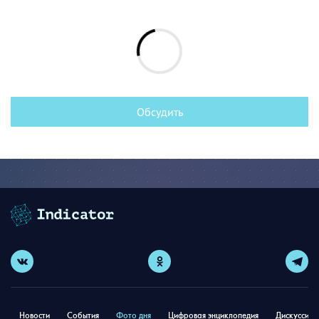
Обсудить
Новости
События
Фото дня
Цифровая энциклопедия
Дискуссион