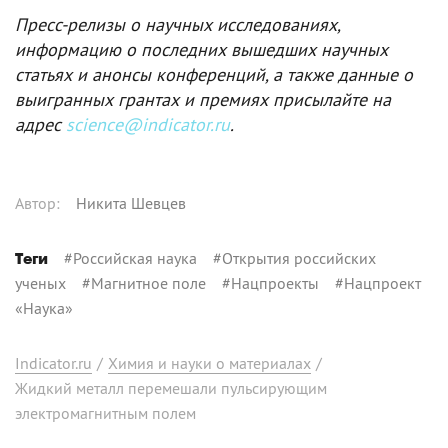
Пресс-релизы о научных исследованиях,
информацию о последних вышедших научных
статьях и анонсы конференций, а также данные о
выигранных грантах и премиях присылайте на
адрес
science@indicator.ru
.
Автор
:
Никита Шевцев
#
Российская наука
#
Открытия российских
Теги
ученых
#
Магнитное поле
#
Нацпроекты
#
Нацпроект
«Наука»
Indicator.ru
/
Химия и науки о материалах
/
Жидкий металл перемешали пульсирующим
электромагнитным полем