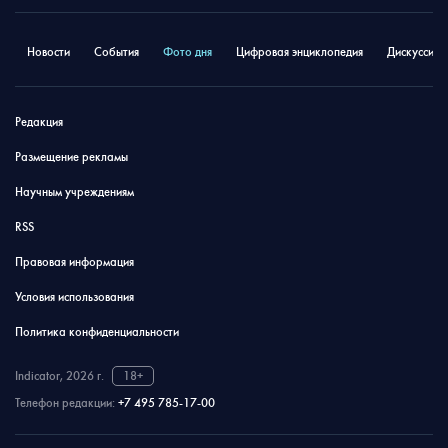
Новости
События
Фото дня
Цифровая энциклопедия
Дискуссион
Редакция
Размещение рекламы
Научным учреждениям
RSS
Правовая информация
Условия использования
Политика конфиденциальности
Indicator, 2026 г.
18+
Телефон редакции:
+7 495 785-17-00