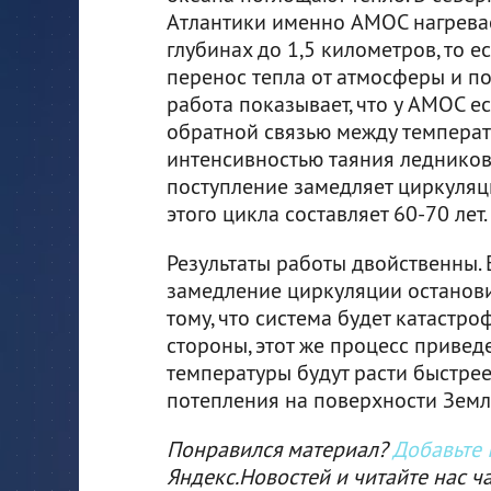
Атлантики именно AMOC нагревае
глубинах до 1,5 километров, то ес
перенос тепла от атмосферы и по
работа показывает, что у AMOC е
обратной связью между температ
интенсивностью таяния ледников:
поступление замедляет циркуляци
этого цикла составляет 60-70 лет.
Результаты работы двойственны. 
замедление циркуляции останови
тому, что система будет катастро
стороны, этот же процесс привед
температуры будут расти быстрее,
потепления на поверхности Земл
Понравился материал?
Добавьте I
Яндекс.Новостей и читайте нас ч