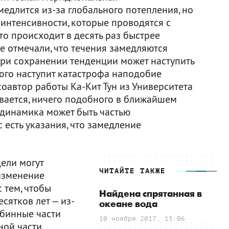
длится из-за глобального потепления, но
интенсивности, которые проводятся с
это происходит в десять раз быстрее
е отмечали, что течения замедляются
при сохранении тенденции может наступить
ого наступит катастрофа наподобие
соавтор работы Ка-Кит Тун из Университета
вается, ничего подобного в ближайшем
 динамика может быть частью
с есть указания, что замедление
ели могут
ЧИТАЙТЕ ТАКЖЕ
изменение
 тем, чтобы
Найдена спрятанная в
сятков лет — из-
океане вода
убинные части
10 ноября 2017, 15:06
ной части