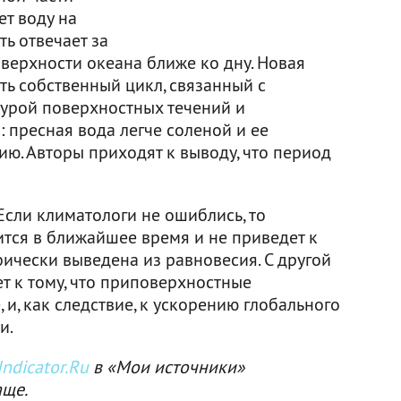
т воду на
ть отвечает за
верхности океана ближе ко дну. Новая
сть собственный цикл, связанный с
урой поверхностных течений и
 пресная вода легче соленой и ее
ю. Авторы приходят к выводу, что период
Если климатологи не ошиблись, то
тся в ближайшее время и не приведет к
фически выведена из равновесия. С другой
ет к тому, что приповерхностные
 и, как следствие, к ускорению глобального
и.
ndicator.Ru
в «Мои источники»
аще.