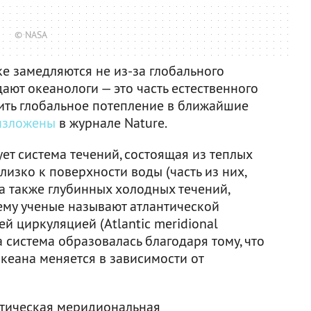
© NASA
е замедляются не из-за глобального
дают океанологи — это часть естественного
рить глобальное потепление в ближайшие
изложены
в журнале Nature.
ет система течений, состоящая из теплых
лизко к поверхности воды (часть из них,
 а также глубинных холодных течений,
тему ученые называют атлантической
циркуляцией (Atlantic meridional
та система образовалась благодаря тому, что
океана меняется в зависимости от
нтическая меридиональная