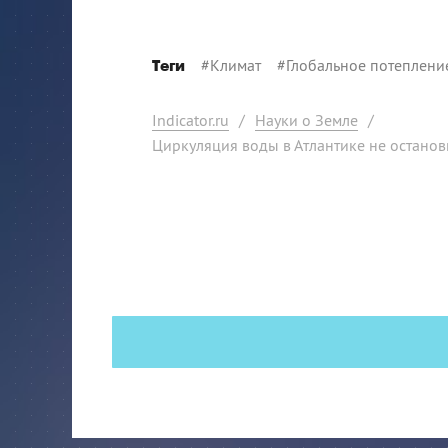
#
Климат
#
Глобальное потеплени
Теги
Indicator.ru
/
Науки о Земле
/
Циркуляция воды в Атлантике не останов