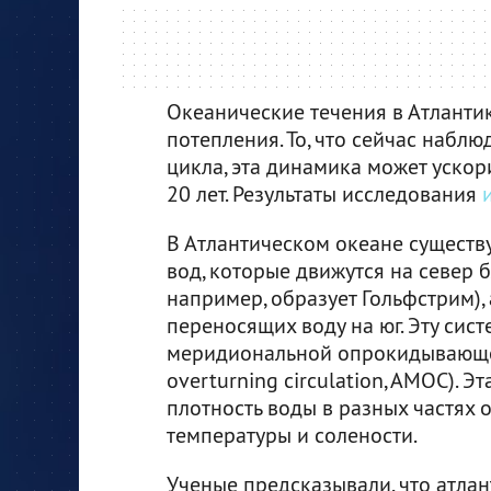
Океанические течения в Атлантик
потепления. То, что сейчас наблю
цикла, эта динамика может уско
20 лет. Результаты исследования
В Атлантическом океане существу
вод, которые движутся на север б
например, образует Гольфстрим),
переносящих воду на юг. Эту сис
меридиональной опрокидывающей 
overturning circulation, AMOC). Э
плотность воды в разных частях 
температуры и солености.
Ученые предсказывали, что атла