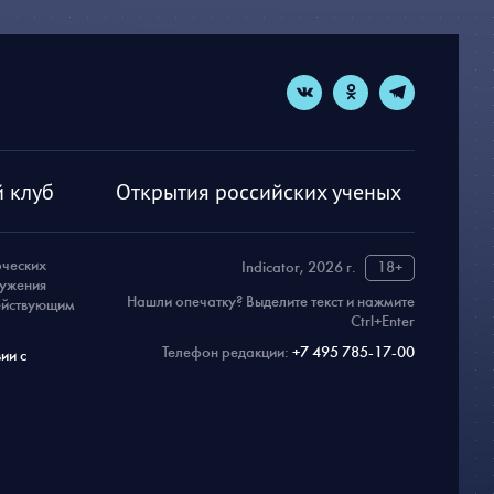
 клуб
Открытия российских ученых
рческих
Indicator, 2026 г.
18+
ружения
Нашли опечатку? Выделите текст и нажмите
действующим
Ctrl+Enter
Телефон редакции:
+7 495 785-17-00
ии с