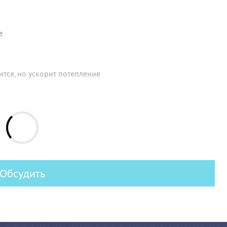
е
ится, но ускорит потепление
Обсудить