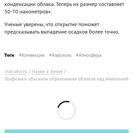
конденсации облака. Теперь их размер составляет
50-70 нанометров».
Ученые уверены, что открытие поможет
предсказывать выпадение осадков более точно.
#
Конвекция
#
Аэрозоль
#
Атмосфера
Теги
Indicator.ru
/
Науки о Земле
/
Геофизики объснили образование облаков над Амазонией