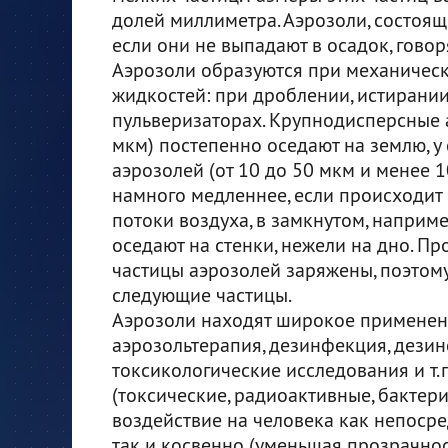
долей миллиметра. Аэрозоли, состоящ
если они не выпадают в осадок, говор
Аэрозоли образуются при механическ
жидкостей: при дроблении, истирании
пульверизаторах. Крупнодисперсные 
мкм) постепенно оседают на землю, 
аэрозолей (от 10 до 50 мкм и менее 
намного медленнее, если происходит
потоки воздуха, в замкнутом, наприм
оседают на стенки, нежели на дно. Пр
частицы аэрозолей заряжены, поэтому,
следующие частицы.
Аэрозоли находят широкое применен
аэрозольтерапия, дезинфекция, дезин
токсикологические исследования и т.п
(токсические, радиоактивные, бактери
воздействие на человека как непосре
так и косвенно (уменьшая прозрачнос