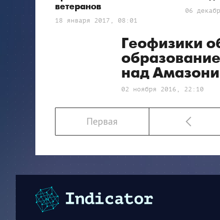
ветеранов
06 декаб
18 января 2017, 08:01
Геофизики о
образование
над Амазони
02 ноября 2016, 22:10
Первая