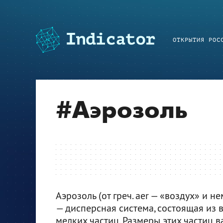
ОТКРЫТИЯ РОС
#
Аэрозоль
Аэрозоль (от греч. aer — «воздух» и нем
— дисперсная система, состоящая из 
мелких частиц. Размеры этих частиц 