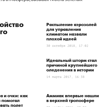
ойство
Распыление аэрозолей
для управления
го
климатом назвали
плохой идеей
30 октября 2018, 17:02
Идеальный шторм стал
причиной крупнейшего
оледенения в истории
14 марта 2017, 16:38
 и очки: как
Аммиак впервые нашли
й помогал
в верхней тропосфере
вать полет