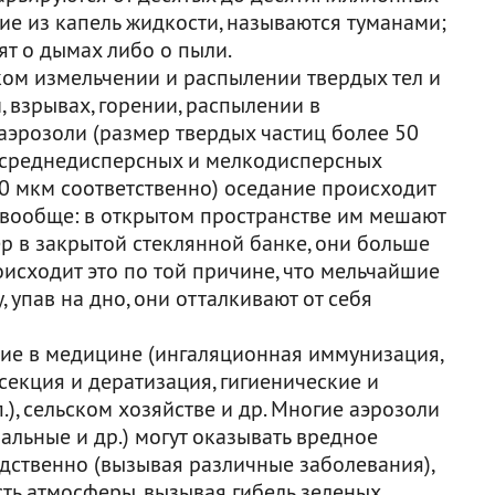
ие из капель жидкости, называются туманами;
ят о дымах либо о пыли.
ом измельчении и распылении твердых тел и
, взрывах, горении, распылении в
аэрозоли (размер твердых частиц более 50
у среднедисперсных и мелкодисперсных
10 мкм соответственно) оседание происходит
 вообще: в открытом пространстве им мешают
ер в закрытой стеклянной банке, они больше
оисходит это по той причине, что мельчайшие
 упав на дно, они отталкивают от себя
ие в медицине (ингаляционная иммунизация,
секция и дератизация, гигиенические и
.), сельском хозяйстве и др. Многие аэрозоли
альные и др.) могут оказывать вредное
дственно (вызывая различные заболевания),
ть атмосферы, вызывая гибель зеленых