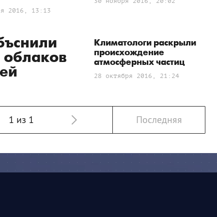
30 ноября 2016, 20:02
ря 2016, 13:13
бъснили
Климатологи раскрыли
происхождение
 облаков
атмосферных частиц
ей
28 октября 2016, 21:24
1 из 1
Последняя