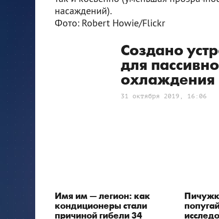
насаждений).
Фото: Robert Howie/Flickr
Создано устр
для пассивно
охлаждения
31 октября 2019, 16:06
Имя им — легион: как
Пичужка
кондиционеры стали
попуга
причиной гибели 34
исследо