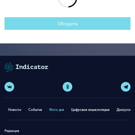
Обсудить
Новости
События
Фото дня
Цифровая энциклопедия
Дискуссион
Редакция