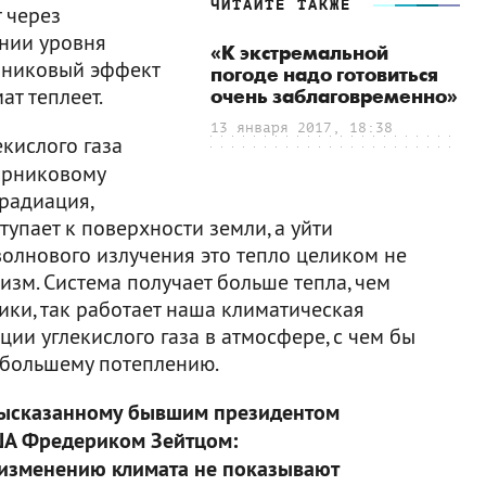
ЧИТАЙТЕ ТАКЖЕ
 через
нии уровня
«К экстремальной
рниковый эффект
погоде надо готовиться
ат теплеет.
очень заблаговременно»
13 января 2017, 18:38
кислого газа
арниковому
радиация,
тупает к поверхности земли, а уйти
волнового излучения это тепло целиком не
изм. Система получает больше тепла, чем
ники, так работает наша климатическая
ции углекислого газа в атмосфере, с чем бы
к большему потеплению.
 высказанному бывшим президентом
ША Фредериком Зейтцом:
изменению климата не показывают