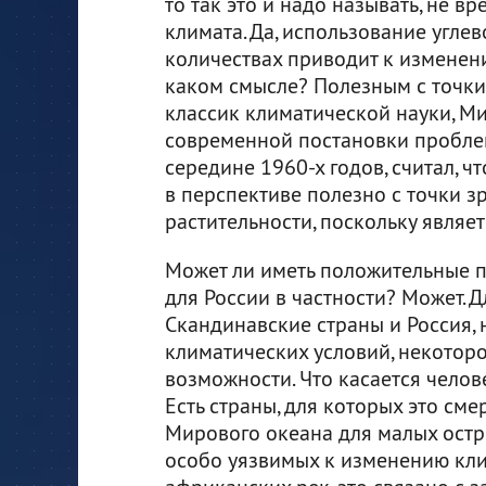
то так это и надо называть, не 
климата. Да, использование угл
количествах приводит к изменени
каком смысле? Полезным с точки
классик климатической науки, М
современной постановки пробле
середине 1960-х годов, считал, 
в перспективе полезно с точки з
растительности, поскольку являе
Может ли иметь положительные п
для России в частности? Может. Д
Скандинавские страны и Россия,
климатических условий, некотор
возможности. Что касается челов
Есть страны, для которых это см
Мирового океана для малых остро
особо уязвимых к изменению кли