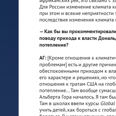
африканских рек, это связано с за
Для России изменение климата к
при этом и всякие неприятности т
последствия изменения климата
— Как бы вы прокомментировали
поводу прихода к власти Дональ
потепление?
АГ:
[Кроме отношения к климати
проблемам] есть и другие причи
обеспокоенными приходом к вла
его характере и решениях, но что
отношения к тратам США на глоб
потепление… Там вообще сумасш
Альберта Гора началось. Я там б
Там в школах ввели курсы
Global
учить детей, как бороться с гло