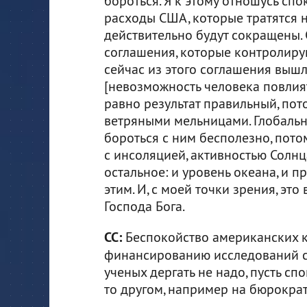
бороться. Я к этому отношусь спо
расходы США, которые тратятся 
действительно будут сокращены.
соглашения, которые контролиру
сейчас из этого соглашения вышл
[невозможность человека повлиять 
равно результат правильный, пото
ветряными мельницами. Глобально
бороться с ним бесполезно, пото
с инсоляцией, активностью Солнц
остальное: и уровень океана, и 
этим. И, с моей точки зрения, эт
Господа Бога.
СС:
Беспокойство американских к
финансированию исследований со
ученых дергать не надо, пусть с
то другом, например на бюрократ