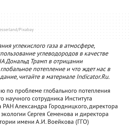
esserland/Pixabay
ия углекислого газа в атмосфере,
спользование углеводородов в качестве
ША Дональд Трамп в отрицании
 глобальное потепление и что ждет нас в
ание, читайте в материале Indicator.Ru.
ю по проблеме глобального потепления
го научного сотрудника Института
 РАН Александра Городницкого, директора
 экологии Сергея Семенова и директора
тории имени А.И. Воейкова (ГГО)