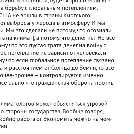
койно. В частности, будет хорошо, если все
на борьбу с глобальным потеплением,
 США не вошли в страны Киотского
ют выбросы углерода в атмосферу. И мы
и. Мы это сделали не потому, что осознали
на климат], а потому, что денег нет. Но все
му что это пустая трата денег на войну с
е потепление не зависит от человека, и
му что если глобальное потепление связано
а и расстоянием от Солнца до Земли, то все
прочее-прочее — контролируется именно
о все равно что гражданская оборона против
лиматологов может объясняться угрозой
 стороны государства. Вообще говоря,
покойно работают. Экономить можно на чем-
ии.