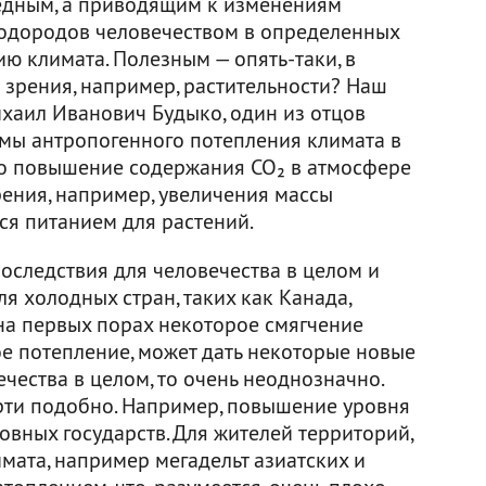
вредным, а приводящим к изменениям
еводородов человечеством в определенных
ю климата. Полезным — опять-таки, в
 зрения, например, растительности? Наш
ихаил Иванович Будыко, один из отцов
мы антропогенного потепления климата в
что повышение содержания СО₂ в атмосфере
рения, например, увеличения массы
тся питанием для растений.
оследствия для человечества в целом и
ля холодных стран, таких как Канада,
 на первых порах некоторое смягчение
ое потепление, может дать некоторые новые
ечества в целом, то очень неоднозначно.
ерти подобно. Например, повышение уровня
вных государств. Для жителей территорий,
мата, например мегадельт азиатских и