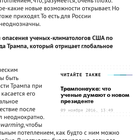
топлением, что, разумеется, очень плохо.
ое-какие новые возможности открывает. Но
оже приходят. То есть для России
 неоднозначны.
 опасения ученых-климатологов США по
да Трампа, который отрицает глобальное
ческим
ЧИТАЙТЕ ТАКЖЕ
ны быть
сти Трампа при
Трампонаука: что
 касается его
ученые думают о новом
альное
президенте
ествие после
09 ноября 2016, 13:49
ыл неоднократно.
 warming
, чтобы
бальным потеплением, как будто с ним можно