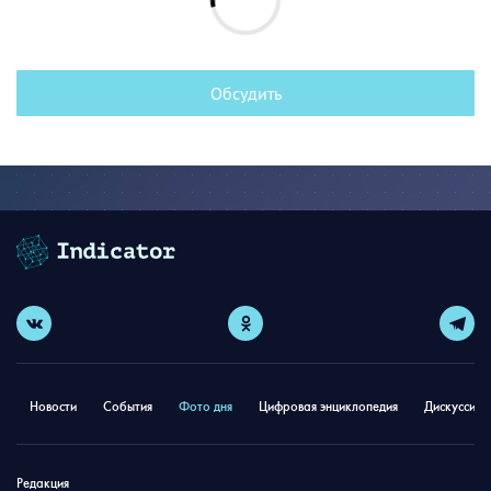
Обсудить
Новости
События
Фото дня
Цифровая энциклопедия
Дискуссион
Редакция