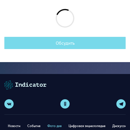
Обсудить
Новости
События
Фото дня
Цифровая энциклопедия
Дискуссион