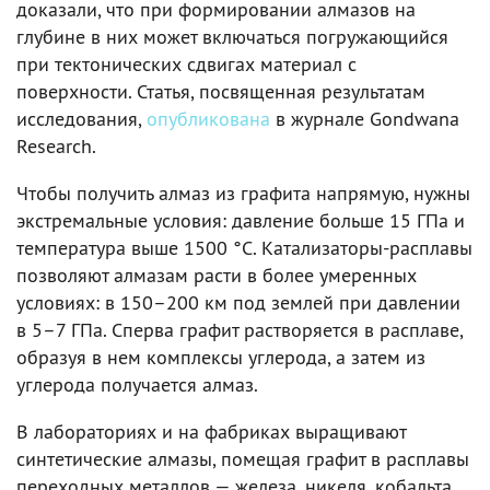
доказали, что при формировании алмазов на
глубине в них может включаться погружающийся
при тектонических сдвигах материал с
поверхности. Статья, посвященная результатам
исследования,
опубликована
в журнале Gondwana
Research.
Чтобы получить алмаз из графита напрямую, нужны
экстремальные условия: давление больше 15 ГПа и
температура выше 1500 °C. Катализаторы-расплавы
позволяют алмазам расти в более умеренных
условиях: в 150–200 км под землей при давлении
в 5–7 ГПа. Сперва графит растворяется в расплаве,
образуя в нем комплексы углерода, а затем из
углерода получается алмаз.
В лабораториях и на фабриках выращивают
синтетические алмазы, помещая графит в расплавы
переходных металлов — железа, никеля, кобальта,