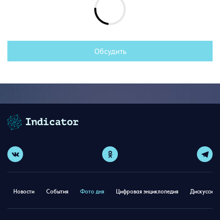
Обсудить
Новости
События
Фото дня
Цифровая энциклопедия
Дискуссион