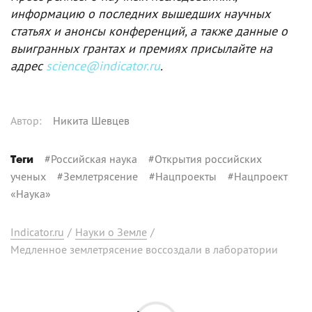
информацию о последних вышедших научных
статьях и анонсы конференций, а также данные о
выигранных грантах и премиях присылайте на
адрес
science@indicator.ru
.
Автор
:
Никита Шевцев
#
Российская наука
#
Открытия российских
Теги
ученых
#
Землетрясение
#
Нацпроекты
#
Нацпроект
«Наука»
Indicator.ru
/
Науки о Земле
/
Медленное землетрясение воссоздали в лаборатории