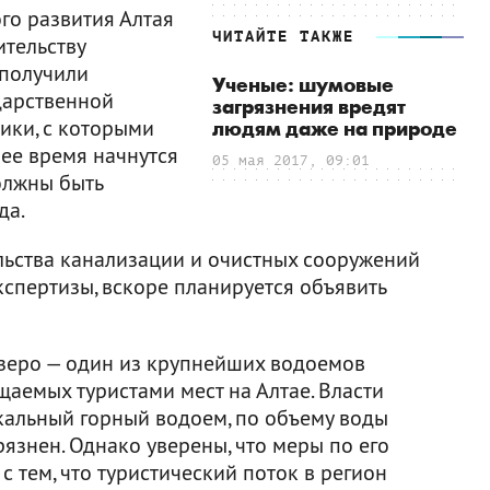
го развития Алтая
ЧИТАЙТЕ ТАКЖЕ
ительству
 получили
Ученые: шумовые
дарственной
загрязнения вредят
ики, с которыми
людям даже на природе
ее время начнутся
05 мая 2017, 09:01
олжны быть
да.
ельства канализации и очистных сооружений
спертизы, вскоре планируется объявить
еро — один из крупнейших водоемов
аемых туристами мест на Алтае. Власти
икальный горный водоем, по объему воды
рязнен. Однако уверены, что меры по его
 тем, что туристический поток в регион