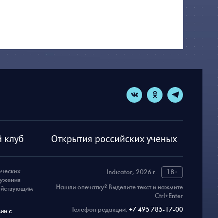
 клуб
Открытия российских ученых
рческих
Indicator, 2026 г.
18+
ружения
Нашли опечатку? Выделите текст и нажмите
действующим
Ctrl+Enter
Телефон редакции:
+7 495 785-17-00
ии с