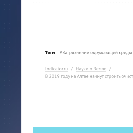
#
Загрязнение окружающей среды
Теги
Indicator.ru
/
Науки о Земле
/
В 2019 году на Алтае начнут строить очи