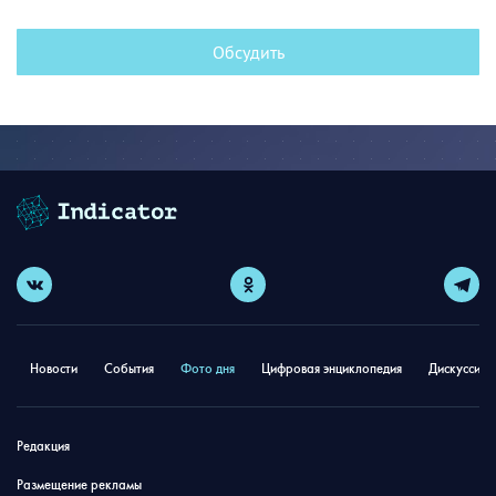
Обсудить
Новости
События
Фото дня
Цифровая энциклопедия
Дискуссион
Редакция
Размещение рекламы