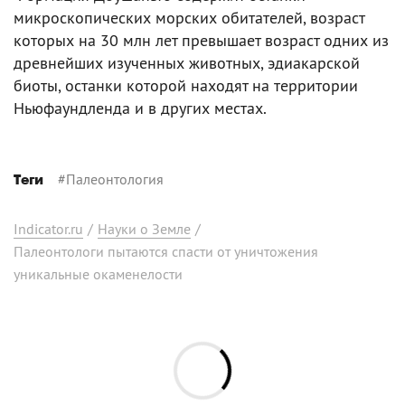
микроскопических морских обитателей, возраст
которых на 30 млн лет превышает возраст одних из
древнейших изученных животных, эдиакарской
биоты, останки которой находят на территории
Ньюфаундленда и в других местах.
#
Палеонтология
Теги
Indicator.ru
/
Науки о Земле
/
Палеонтологи пытаются спасти от уничтожения
уникальные окаменелости