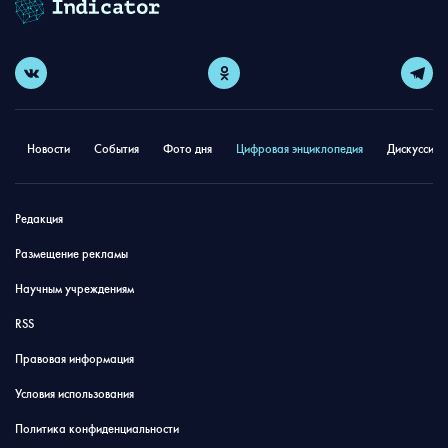
Новости
События
Фото дня
Цифровая энциклопедия
Дискуссион
Редакция
Размещение рекламы
Научным учреждениям
RSS
Правовая информация
Условия использования
Политика конфиденциальности