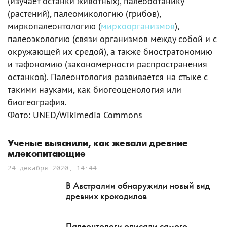
(изучает останки животных), палеоботанику
(растений), палеомикологию (грибов),
миркопалеонтологию (
миркоорганизмов
),
палеоэкологию (связи организмов между собой и с
окружающей их средой), а также биостратономию
и тафономию (закономерности распространения
останков). Палеонтология развивается на стыке с
такими науками, как биогеоценология или
биогеография.
Фото: UNED/Wikimedia Commons
Ученые выяснили, как жевали древние
млекопитающие
24 декабря 2020, 14:44
В Австралии обнаружили новый вид
древних крокодилов
Палеонтологи описали самого