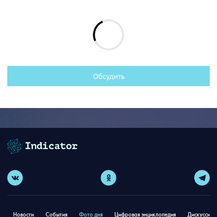
Обсудить
Новости
События
Фото дня
Цифровая энциклопедия
Дискуссион