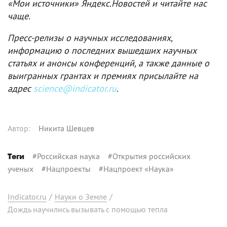
«Мои источники» Яндекс.Новостей и читайте нас
чаще.
Пресс-релизы о научных исследованиях,
информацию о последних вышедших научных
статьях и анонсы конференций, а также данные о
выигранных грантах и премиях присылайте на
адрес
science@indicator.ru
.
Автор
:
Никита Шевцев
#
Российская наука
#
Открытия российских
Теги
ученых
#
Нацпроекты
#
Нацпроект «Наука»
Indicator.ru
/
Науки о Земле
/
Дождь научились вызывать с помощью тепла