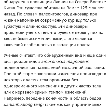
обнаружен в провинции Ляонин на Северо-Востоке
Китая. Эти существа обитали на Земле 125 млн лет
назад. По словам палеонтологов, динозавр при
жизни напоминал современную курицу, только
зубастую и длиннохвостую. Эти динозавры
привлекли ученых тем, что рулевые перья у них на
хвосте были ассиметричными, а это является
ключевой особенностью в эволюции полета.
Ученые считают, что обнаруженный вид и еще один
вид троодонтидов
Sinusonasus magnodens
подверглись так называемой мозаичной эволюции.
При этой форме эволюции изменения происходят в
некоторых частях тела организма без
одновременного изменения в других частях тела
или с неравномерным темпом изменений.
Например, передние конечности и область бедра
Jianianhualong tengi
такие же, как у примитивных