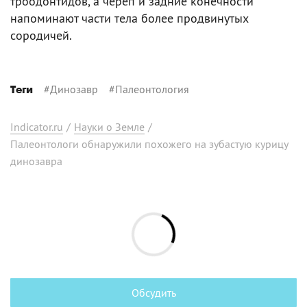
троодонтидов, а череп и задние конечности
напоминают части тела более продвинутых
сородичей.
#
Динозавр
#
Палеонтология
Теги
Indicator.ru
/
Науки о Земле
/
Палеонтологи обнаружили похожего на зубастую курицу
динозавра
Обсудить