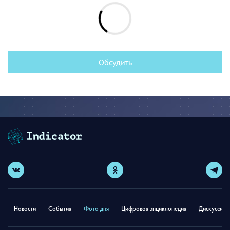
Обсудить
Новости
События
Фото дня
Цифровая энциклопедия
Дискуссион