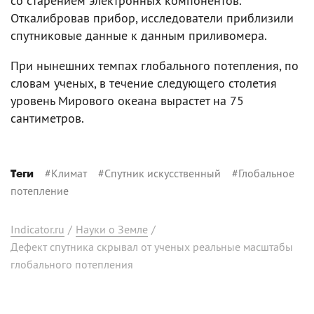
со старением электронных компонентов.
Откалибровав прибор, исследователи приблизили
спутниковые данные к данным приливомера.
При нынешних темпах глобального потепления, по
словам ученых, в течение следующего столетия
уровень Мирового океана вырастет на 75
сантиметров.
#
Климат
#
Спутник искусственный
#
Глобальное
Теги
потепление
Indicator.ru
/
Науки о Земле
/
Дефект спутника скрывал от ученых реальные масштабы
глобального потепления