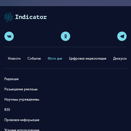
Новости
События
Фото дня
Цифровая энциклопедия
Дискуссион
Редакция
Размещение рекламы
Научным учреждениям
RSS
Правовая информация
Условия использования