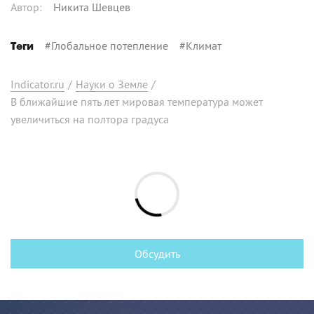
Автор
:
Никита Шевцев
#
Глобальное потепление
#
Климат
Теги
Indicator.ru
/
Науки о Земле
/
В ближайшие пять лет мировая температура может
увеличиться на полтора градуса
Обсудить