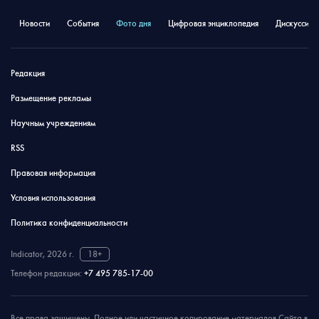
Новости
События
Фото дня
Цифровая энциклопедия
Дискуссион
Редакция
Размещение рекламы
Научным учреждениям
RSS
Правовая информация
Условия использования
Политика конфиденциальности
Indicator, 2026 г.
18+
Телефон редакции:
+7 495 785-17-00
Все права защищены. Полное или частичное копирование материалов Сайта в