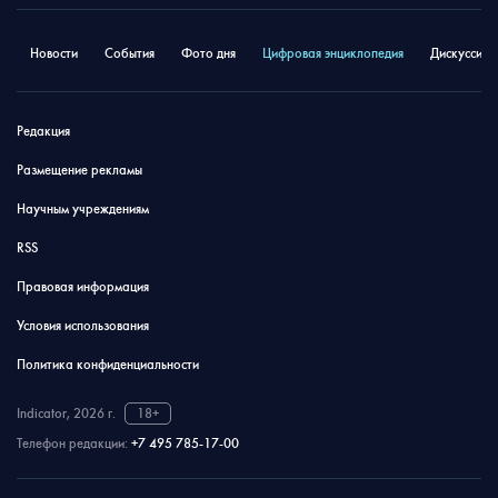
Новости
События
Фото дня
Цифровая энциклопедия
Дискуссион
Редакция
Размещение рекламы
Научным учреждениям
RSS
Правовая информация
Условия использования
Политика конфиденциальности
Indicator, 2026 г.
18+
Телефон редакции:
+7 495 785-17-00