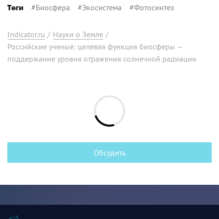
#
Биосфера
#
Экосистема
#
Фотосинтез
Теги
Indicator.ru
/
Науки о Земле
/
Российские ученые: целевая функция биосферы —
поддержание уровня отражения солнечной радиации
Обсудить