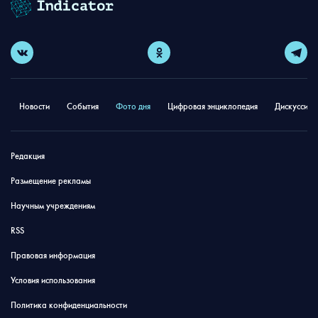
Новости
События
Фото дня
Цифровая энциклопедия
Дискуссион
Редакция
Размещение рекламы
Научным учреждениям
RSS
Правовая информация
Условия использования
Политика конфиденциальности