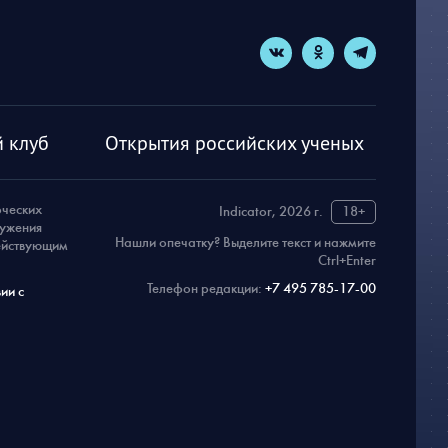
 клуб
Открытия российских ученых
рческих
Indicator, 2026 г.
18+
ружения
Нашли опечатку? Выделите текст и нажмите
действующим
Ctrl+Enter
Телефон редакции:
+7 495 785-17-00
ии с