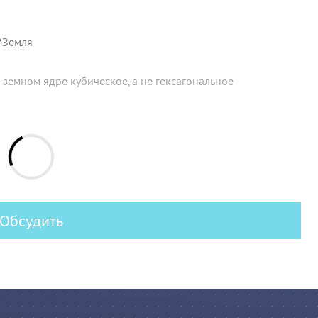
#
Земля
 земном ядре кубическое, а не гексагональное
Обсудить