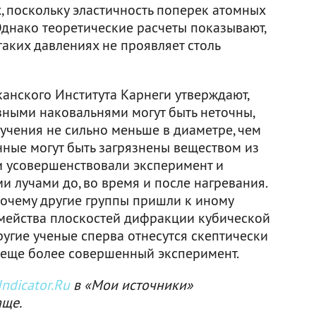
, поскольку эластичность поперек атомных
Однако теоретические расчеты показывают,
таких давлениях не проявляет столь
анского Института Карнеги утверждают,
зными наковальнями могут быть неточны,
лучения не сильно меньше в диаметре, чем
нные могут быть загрязнены веществом из
и усовершенствовали эксперимент и
 лучами до, во время и после нагревания.
 почему другие группы пришли к иному
семейства плоскостей дифракции кубической
ругие ученые сперва отнесутся скептически
т еще более совершенный эксперимент.
ndicator.Ru
в «Мои источники»
аще.