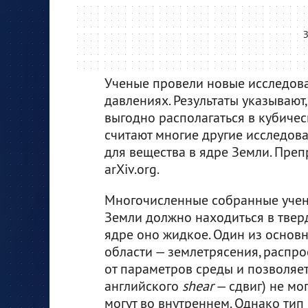
З
Ученые провели новые исследова
давлениях. Результаты указывают
выгодно располагаться в кубическ
считают многие другие исследов
для вещества в ядре Земли. Пре
arXiv.org.
Многочисленные собранные учены
Земли должно находиться в тверд
ядре оно жидкое. Один из основ
области — землетрясения, распро
от параметров среды и позволяет 
английского
shear
— сдвиг) не мо
могут во внутреннем. Однако ти