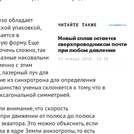
езо обладает
ЧИТАЙТЕ ТАКЖЕ
кой упаковкой,
ается в
Новый сплав остается
ную форму. Еще
сверхпроводником почти
очень сложно, так
при любом давлении
мазные наковальни
19 января 2018, 14:30
менно с этим
 лазерный луч для
ние из синхротрона для определения
шинство ученых склоняется к тому, что в
ексагональной симметрией.
ли внимание, что скорость
 при движении от полюса до полюса
 экватора. Это можно объяснить, если
за в ядре Земли анизотропы, то есть