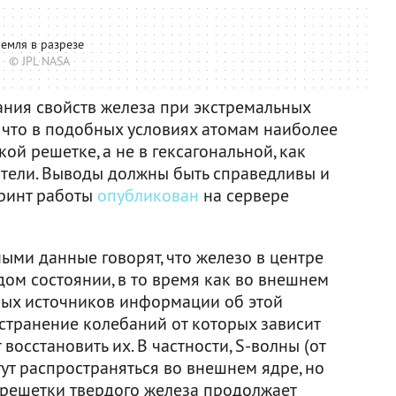
емля в разрезе
© JPL NASA
ния свойств железа при экстремальных
, что в подобных условиях атомам наиболее
ой решетке, а не в гексагональной, как
атели. Выводы должны быть справедливы и
принт работы
опубликован
на сервере
ми данные говорят, что железо в центре
ом состоянии, в то время как во внешнем
ных источников информации об этой
странение колебаний от которых зависит
восстановить их. В частности, S-волны (от
гут распространяться во внешнем ядре, но
п решетки твердого железа продолжает