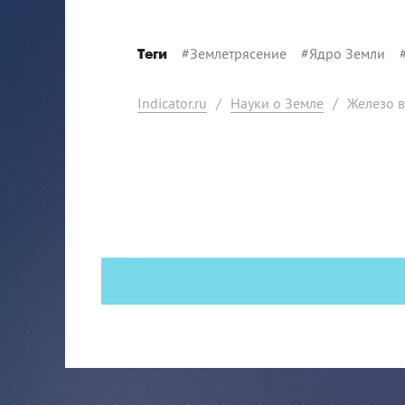
#
Землетрясение
#
Ядро Земли
Теги
Indicator.ru
/
Науки о Земле
/
Железо в