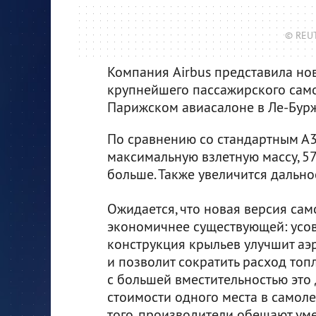
© REUT
Компания Airbus представила но
крупнейшего пассажирского само
Парижском авиасалоне в Ле-Бур
По сравнению со стандартным А
максимальную взлетную массу, 57
больше. Также увеличится дально
Ожидается, что новая версия сам
экономичнее существующей: усо
конструкция крыльев улучшит аэ
и позволит сократить расход топ
с большей вместительностью это
стоимости одного места в самоле
того, производители обещают ум