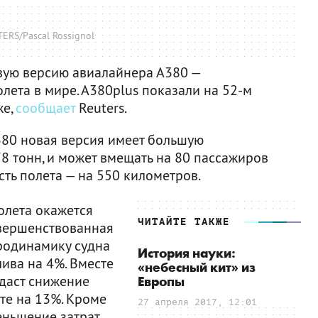
ERS/Pascal Rossignol
вую версию авиалайнера А380 —
лета в мире. А380plus показали на 52-м
же,
сообщает
Reuters.
380 новая версия имеет большую
8 тонн, и может вмещать на 80 пассажиров
сть полета — на 550 километров.
олета окажется
ЧИТАЙТЕ ТАКЖЕ
вершенствованная
родинамику судна
История науки:
лива на 4%. Вместе
«небесный кит» из
 даст снижение
Европы
те на 13%. Кроме
27 апреля 2017, 12:01
еньшение затрат