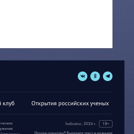
 клуб
Открытия российских ученых
рческих
Indicator, 2026 г.
18+
ружения
Нашли опечатку? Выделите текст и нажмите
действующим