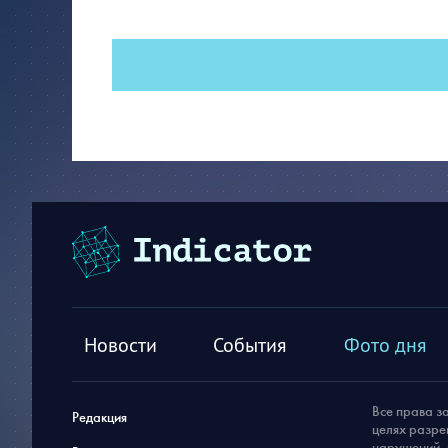
Новости
События
Фото дня
Все права з
Редакция
целях разре
нарушений, 