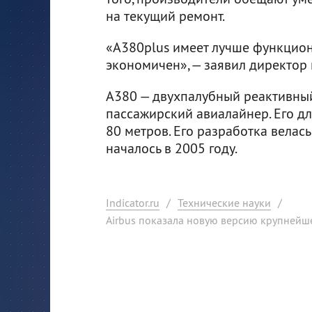
на текущий ремонт.
«А380plus имеет лучше функцион
экономичен», — заявил директор
А380 — двухпалубный реактивный
пассажирский авиалайнер. Его дл
80 метров. Его разработка велась
началось в 2005 году.
Indicator.ru
/
Технические науки
/
Airbus показала новую версию крупнейш