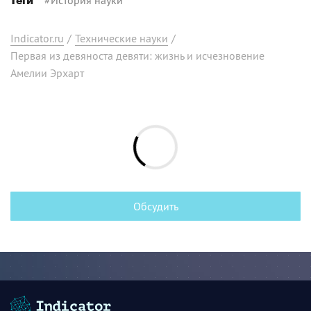
Теги
Indicator.ru
/
Технические науки
/
Первая из девяноста девяти: жизнь и исчезновение
Амелии Эрхарт
Обсудить