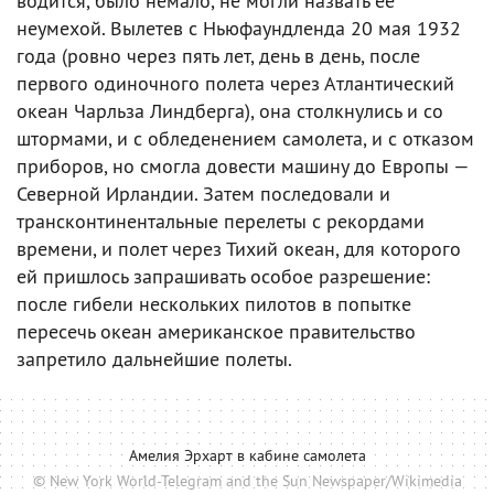
водится, было немало, не могли назвать ее
неумехой. Вылетев с Ньюфаундленда 20 мая 1932
года (ровно через пять лет, день в день, после
первого одиночного полета через Атлантический
океан Чарльза Линдберга), она столкнулись и со
штормами, и с обледенением самолета, и с отказом
приборов, но смогла довести машину до Европы —
Северной Ирландии. Затем последовали и
трансконтинентальные перелеты с рекордами
времени, и полет через Тихий океан, для которого
ей пришлось запрашивать особое разрешение:
после гибели нескольких пилотов в попытке
пересечь океан американское правительство
запретило дальнейшие полеты.
Амелия Эрхарт в кабине самолета
© New York World-Telegram and the Sun Newspaper/Wikimedia