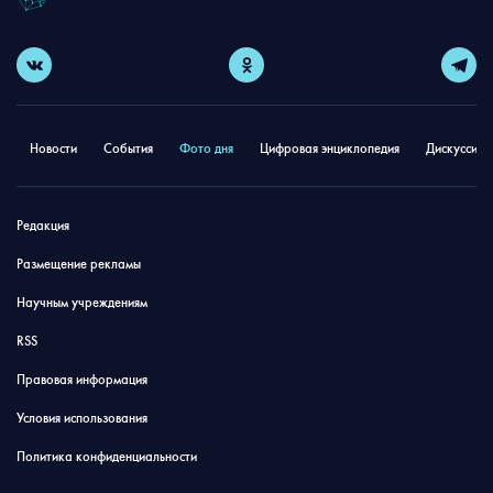
Новости
События
Фото дня
Цифровая энциклопедия
Дискуссион
Редакция
Размещение рекламы
Научным учреждениям
RSS
Правовая информация
Условия использования
Политика конфиденциальности