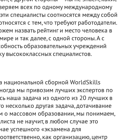
оверяем всех по одному международному
к эти специалисты соотносятся между собой
тносятся с тем, что требуют работодатели.
ожем назвать рейтинг и место человека в
мире и так далее, с одной стороны. А с
собность образовательных учреждений
ку высококлассных специалистов.
на национальной сборной WorldSkills
иногда мы привозим лучших экспертов по
сь наша задача из одного из 20 лучших в
то несколько другая задача, дотачивание
им о массовом образовании, мы понимаем,
иста не научит, в любом случае это
учае успешного «экзамена для
оответственно, как организацию, центр