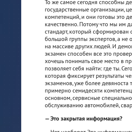
То же самое сегодня способны де
государственные организации, ц
компетенций, и они готовы это д
качественно. Потому что мы им 
стандарт, который сформирован 
большой группы экспертов, а не 
на массиве других людей. И дем
экзамен способен все это проверя
хочешь понимать свое место в про
позволяет себя найти: где ты. С
которая фиксирует результаты ч
экзаменов, уже более девяноста 
примерно семидесяти компетенци
основном, сервисные специальнос
обслуживанию автомобилей, сва
— Это закрытая информация?
— Нет, наоборот. Эта информацио