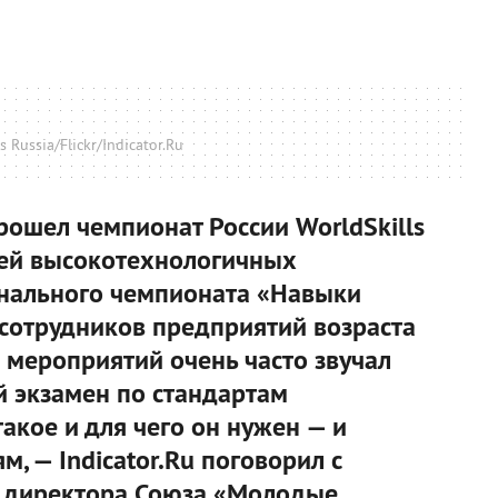
s Russia/Flickr/Indicator.Ru
рошел чемпионат России WorldSkills
лей высокотехнологичных
онального чемпионата «Навыки
сотрудников предприятий возраста
 мероприятий очень часто звучал
 экзамен по стандартам
 такое и для чего он нужен — и
м, — Indicator.Ru поговорил с
о директора Союза «Молодые