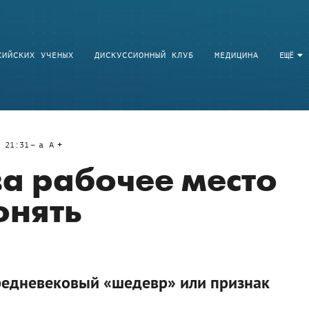
СИЙСКИХ УЧЕНЫХ
ДИСКУССИОННЫЙ КЛУБ
МЕДИЦИНА
ЕЩЁ
 21:31
a
A
ва рабочее место
онять
редневековый «шедевр» или признак