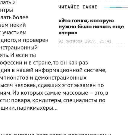
лать и
ЧИТАЙТЕ ТАКЖЕ
ентры
елать более
«Это гонка, которую
даем некий
нужно было начать еще
с участием
вчера»
одного, и проверен
02 октября 2019, 21:41
онстрационный
ть. И если ты
фессии и в стране, то он как раз
егодня в нашей информационной системе,
емпионатов и демонстрационных
тысяч человек, сдавших этот экзамен по
ям. Из которых самые массовые — это, в
ти: повара, кондитеры, специалисты по
рщики, парикмахеры…
нная система дает доступ предприятиям к