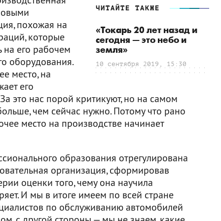
ЧИТАЙТЕ ТАКЖЕ
гровыми
ция, похожая на
«Токарь 20 лет назад и
раций, которые
сегодня — это небо и
 на его рабочем
земля»
го оборудования.
10 сентября 2019, 15:30
ее место, на
жает его
За это нас порой критикуют, но на самом
больше, чем сейчас нужно. Потому что рано
бочее место на производстве начинает
ссионального образования отрегулирована
зовательная организация, сформировав
рии оценки того, чему она научила
ряет. И мы в итоге имеем по всей стране
пециалистов по обслуживанию автомобилей
м, с другой стороны — мы не знаем, какие