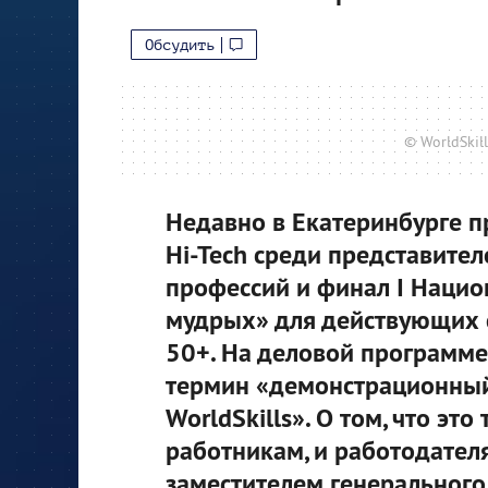
Обсудить
© WorldSkill
Недавно в Екатеринбурге п
Hi-Tech среди представите
профессий и финал I Наци
мудрых» для действующих 
50+. На деловой программе
термин «демонстрационный
WorldSkills». О том, что это
работникам, и работодателя
заместителем генеральног