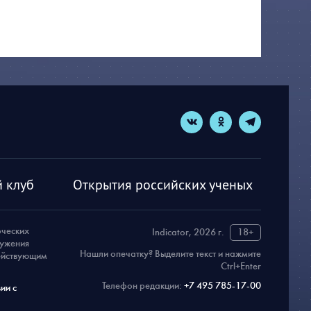
 клуб
Открытия российских ученых
рческих
Indicator, 2026 г.
18+
ружения
Нашли опечатку? Выделите текст и нажмите
действующим
Ctrl+Enter
Телефон редакции:
+7 495 785-17-00
ии с