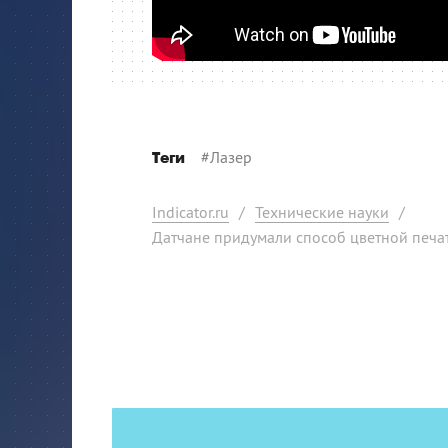
#
Лазер
Теги
Indicator.ru
/
Технические науки
/
Датчане придумали способ цветной печат