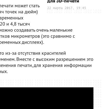
для 3D-печати
ечати может стать
22 марта 2017, 19:45
яч точек на дюйм)
овременных
20 и 4,8 тысяч
 можно создавать очень маленькие
ятков микрометров (это сравнимо с
ременных дисплеях).
то из-за отсутствия красителей
еменем. Вместе с высоким разрешением это
менения печати, для хранения информации
ных.