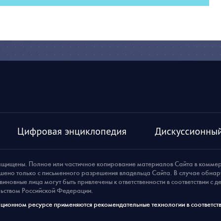
Цифровая энциклопедия
Дискуссионный
ащищены. Полное или частичное копирование материалов Сайта в комме
шено только с письменного разрешения владельца Сайта. В случае обна
виновные лица могут быть привлечены к ответственности в соответствии с 
ьством Российской Федерации.
ионном ресурсе применяются рекомендательные технологии в соответств