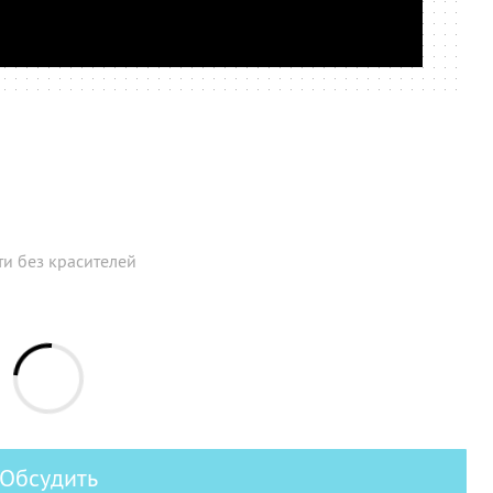
и без красителей
Обсудить