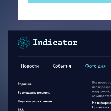
Новости
События
Фото дня
Все права з
Редакция
целях разре
нарушений, 
Размещение рекламы
законодател
Научным учреждениям
На информац
Правилами
RSS