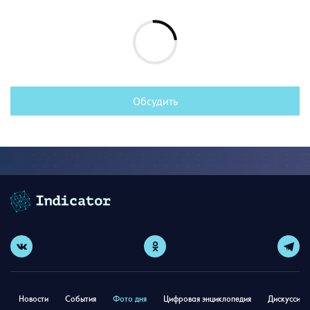
Обсудить
Новости
События
Фото дня
Цифровая энциклопедия
Дискуссион