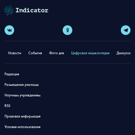
Новости
События
Фото дня
Цифровая энциклопедия
Дискуссион
Редакция
Размещение рекламы
Научным учреждениям
RSS
Правовая информация
Условия использования