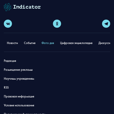
Новости
События
Фото дня
Цифровая энциклопедия
Дискуссион
Редакция
Размещение рекламы
Научным учреждениям
RSS
Правовая информация
Условия использования