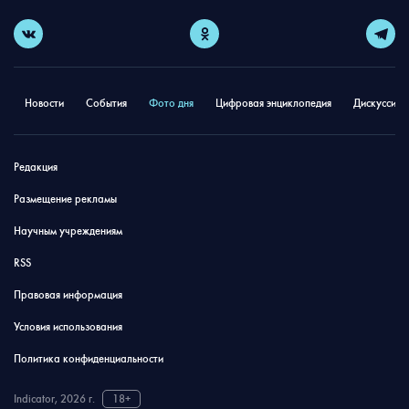
Новости
События
Фото дня
Цифровая энциклопедия
Дискуссион
Редакция
Размещение рекламы
Научным учреждениям
RSS
Правовая информация
Условия использования
Политика конфиденциальности
Indicator, 2026 г.
18+