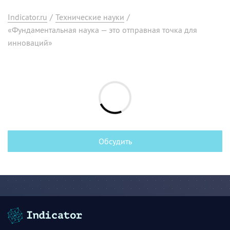
Indicator.ru
/
Технические науки
/
«Фундаментальная наука — это отправная точка для
инноваций»
Обсудить