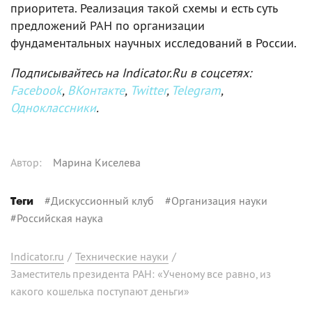
приоритета. Реализация такой схемы и есть суть
предложений РАН по организации
фундаментальных научных исследований в России.
Подписывайтесь на Indicator.Ru в соцсетях:
Facebook
,
ВКонтакте
,
Twitter
,
Telegram
,
Одноклассники
.
Автор
:
Марина Киселева
#
Дискуссионный клуб
#
Организация науки
Теги
#
Российская наука
Indicator.ru
/
Технические науки
/
Заместитель президента РАН: «Ученому все равно, из
какого кошелька поступают деньги»