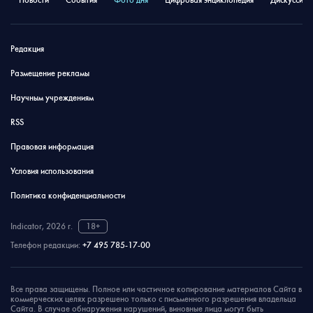
Новости
События
Фото дня
Цифровая энциклопедия
Дискуссион
Редакция
Размещение рекламы
Научным учреждениям
RSS
Правовая информация
Условия использования
Политика конфиденциальности
Indicator, 2026 г.
18+
Телефон редакции:
+7 495 785-17-00
Все права защищены. Полное или частичное копирование материалов Сайта в
коммерческих целях разрешено только с письменного разрешения владельца
Сайта. В случае обнаружения нарушений, виновные лица могут быть