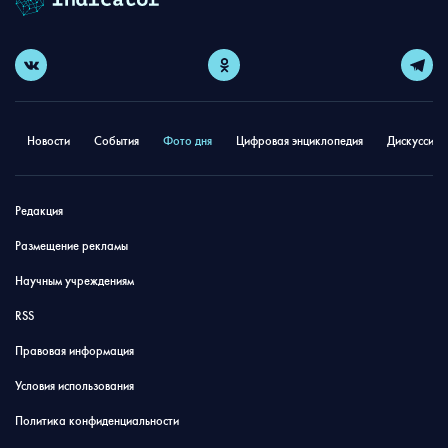
Новости
События
Фото дня
Цифровая энциклопедия
Дискуссион
Редакция
Размещение рекламы
Научным учреждениям
RSS
Правовая информация
Условия использования
Политика конфиденциальности