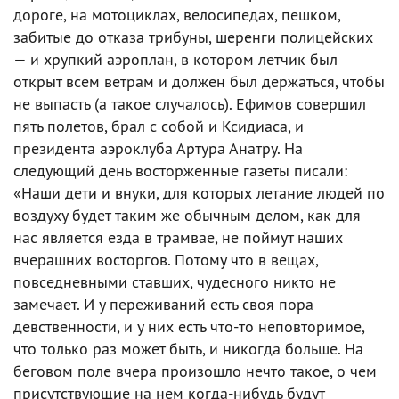
дороге, на мотоциклах, велосипедах, пешком,
забитые до отказа трибуны, шеренги полицейских
— и хрупкий аэроплан, в котором летчик был
открыт всем ветрам и должен был держаться, чтобы
не выпасть (а такое случалось). Ефимов совершил
пять полетов, брал с собой и Ксидиаса, и
президента аэроклуба Артура Анатру. На
следующий день восторженные газеты писали:
«Наши дети и внуки, для которых летание людей по
воздуху будет таким же обычным делом, как для
нас является езда в трамвае, не поймут наших
вчерашних восторгов. Потому что в вещах,
повседневными ставших, чудесного никто не
замечает. И у переживаний есть своя пора
девственности, и у них есть что-то неповторимое,
что только раз может быть, и никогда больше. На
беговом поле вчера произошло нечто такое, о чем
присутствующие на нем когда-нибудь будут