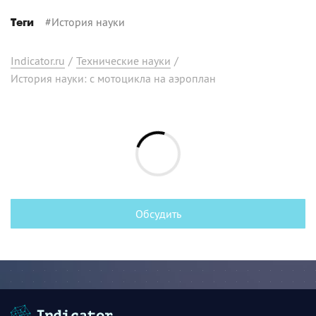
#
История науки
Теги
Indicator.ru
/
Технические науки
/
История науки: с мотоцикла на аэроплан
Обсудить