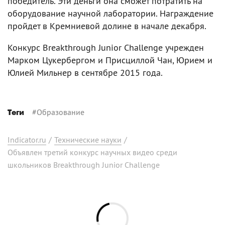
победитель. Эти деньги она сможет потратить на
оборудование научной лаборатории. Награждение
пройдет в Кремниевой долине в начале декабря.
Конкурс Breakthrough Junior Challenge учрежден
Марком Цукербергом и Присциллой Чан, Юрием и
Юлией Мильнер в сентябре 2015 года.
#
Образование
Теги
Indicator.ru
/
Технические науки
/
Объявлен третий конкурс научных видео среди
школьников Breakthrough Junior Challenge