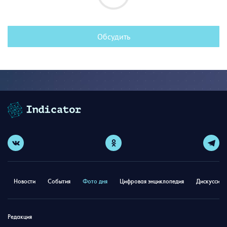
Обсудить
Новости
События
Фото дня
Цифровая энциклопедия
Дискуссион
Редакция