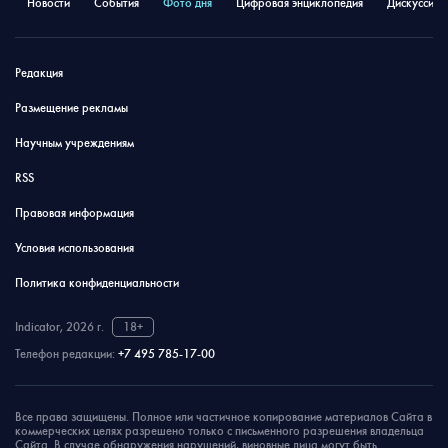
Новости
События
Фото дня
Цифровая энциклопедия
Дискуссион
Редакция
Размещение рекламы
Научным учреждениям
RSS
Правовая информация
Условия использования
Политика конфиденциальности
Indicator, 2026 г.
18+
Телефон редакции:
+7 495 785-17-00
Все права защищены. Полное или частичное копирование материалов Сайта в
коммерческих целях разрешено только с письменного разрешения владельца
Сайта. В случае обнаружения нарушений, виновные лица могут быть