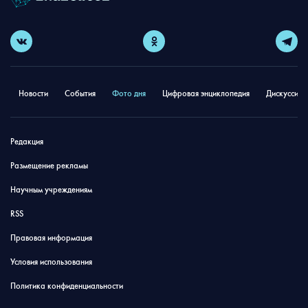
Новости
События
Фото дня
Цифровая энциклопедия
Дискуссион
Редакция
Размещение рекламы
Научным учреждениям
RSS
Правовая информация
Условия использования
Политика конфиденциальности