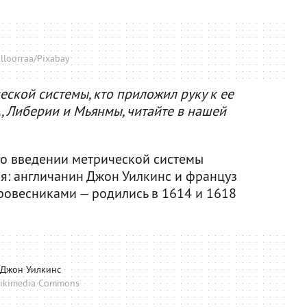
lloorraa/Pixabay
еской системы, кто приложил руку к ее
, Либерии и Мьянмы, читайте в нашей
о введении метрической системы
я: англичанин Джон Уилкинс и француз
 ровесниками — родились в 1614 и 1618
Джон Уилкинс
ikimedia Commons