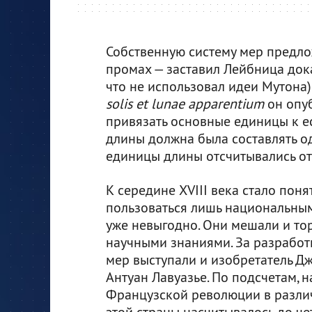
Собственную систему мер предлож
промах — заставил Лейбница док
что не использовал идеи Мутона)
solis et lunae apparentium
он опуб
привязать основные единицы к е
длины должна была составлять о
единицы длины отсчитывались от
К середине XVIII века стало поня
пользоваться лишь национальны
уже невыгодно. Они мешали и тор
научными знаниями. За разработ
мер выступали и изобретатель Дж
Антуан Лавуазье. По подсчетам, 
Французской революции в разли
этой страны насчитывалось до ч