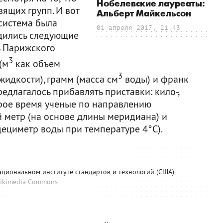
Нобелевские лауреаты:
вящих групп. И вот
Альберт Майкельсон
 система была
01 апреля 2017, 21:43
одились следующие
ь Парижского
3
 (м
как объем
3
жидкости), грамм (масса см
воды) и франк
едлагалось прибавлять приставки: кило-,
оторое время ученые по направлению
 метр (на основе длины меридиана) и
дециметр воды при температуре 4°С).
ациональном институте стандартов и технологий (США)
ikimedia Commons