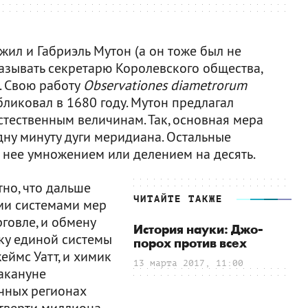
ил и Габриэль Мутон (а он тоже был не
азывать секретарю Королевского общества,
. Свою работу
Observationes diametrorum
ликовал в 1680 году. Мутон предлагал
стественным величинам. Так, основная мера
дну минуту дуги меридиана. Остальные
 нее умножением или делением на десять.
тно, что дальше
ЧИТАЙТЕ ТАКЖЕ
ми системами мер
говле, и обмену
История науки: Джо-
ку единой системы
порох против всех
еймс Уатт, и химик
13 марта 2017, 11:00
накануне
чных регионах
етверти миллиона