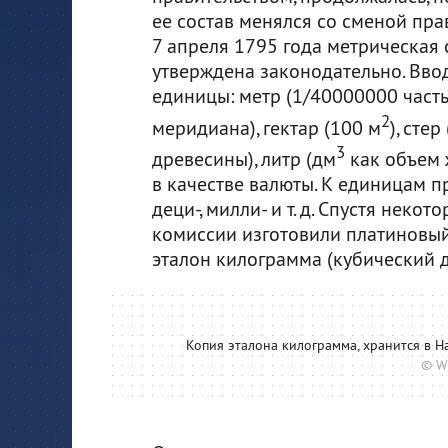
ее состав менялся со сменой пра
7 апреля 1795 года метрическая
утверждена законодательно. Вв
единицы: метр (1/40000000 част
2
меридиана), гектар (100 м
), стер
3
древесины), литр (дм
как объем 
в качестве валюты. К единицам пр
деци-, милли- и т. д. Спустя нек
комиссии изготовили платиновый
эталон килограмма (кубический 
Копия эталона килограмма, хранится в Н
© W