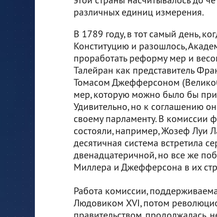
различных единиц измерения.
В 1789 году, в тот самый день, 
Конституцию и разошлось, Акаде
проработать реформу мер и весо
Талейран как представитель Фра
Томасом Джефферсоном (Великоб
мер, которую можно было бы при
Удивительно, но к соглашению он
своему парламенту. В комиссии 
состояли, например, Жозеф Луи Л
десятичная система встретила се
двенадцатеричной, но все же поб
Миллера и Джефферсона в их стр
Работа комиссии, поддерживаема
Людовиком XVI, потом революц
правительством, продолжалась, не