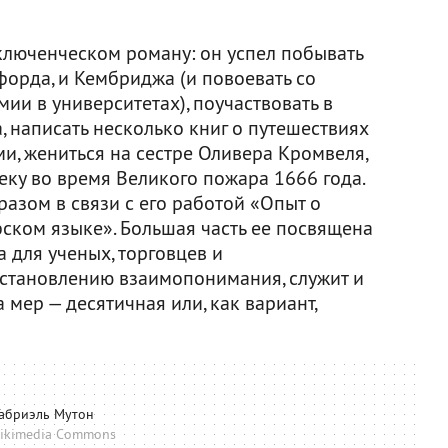
люченческом роману: он успел побывать
орда, и Кембриджа (и повоевать со
ии в университетах), поучаствовать в
 написать несколько книг о путешествиях
ми, жениться на сестре Оливера Кромвеля,
еку во время Великого пожара 1666 года.
разом в связи с его работой «Опыт о
ком языке». Большая часть ее посвящена
 для ученых, торговцев и
 установлению взаимопонимания, служит и
мер — десятичная или, как вариант,
Габриэль Мутон
ikimedia Commons