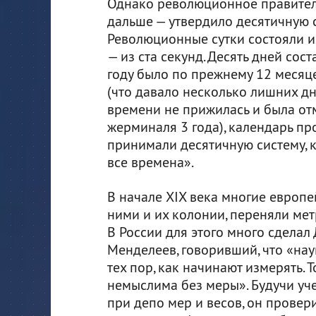
Однако революционное правител
дальше — утвердило десятичную 
Революционные сутки состояли из 
— из ста секунд. Десять дней сос
году было по прежнему 12 месяце
(что давало несколько лишних дн
времени не прижилась и была отм
жерминаля 3 года), календарь пр
принимали десятичную систему, к
все времена».
В начале XIX века многие европей
ними и их колонии, переняли мет
В России для этого много сделал
Менделеев, говоривший, что «нау
тех пор, как начинают измерять. 
немыслима без меры». Будучи у
при депо мер и весов, он прове