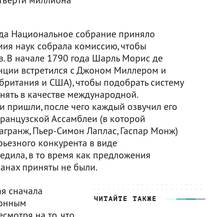
когда Национальное собрание приняло
мия наук собрала комиссию, чтобы
в. В начале 1790 года Шарль Морис де
нции встретился с Джоном Миллером и
ритания и США), чтобы подобрать систему
нять в качестве международной.
и пришли, после чего каждый озвучил его
французской Ассамблеи (в которой
агранж, Пьер-Симон Лаплас, Гаспар Монж)
рьезного конкурента в виде
едила, в то время как предложения
анах приняты не были.
я сначала
ЧИТАЙТЕ ТАКЖЕ
ионным
смотря на то, что