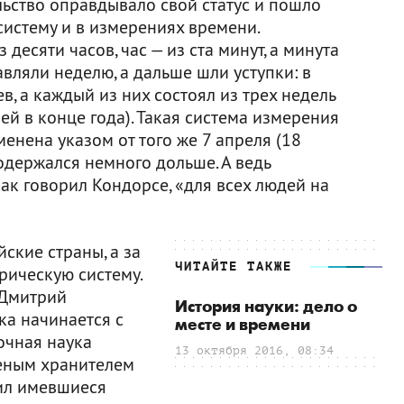
ьство оправдывало свой статус и пошло
систему и в измерениях времени.
десяти часов, час — из ста минут, а минута
тавляли неделю, а дальше шли уступки: в
в, а каждый из них состоял из трех недель
ей в конце года). Такая система измерения
енена указом от того же 7 апреля (18
одержался немного дольше. А ведь
ак говорил Кондорсе, «для всех людей на
ские страны, а за
ЧИТАЙТЕ ТАКЖЕ
рическую систему.
 Дмитрий
История науки: дело о
ка начинается с
месте и времени
Точная наука
13 октября 2016, 08:34
ченым хранителем
рил имевшиеся