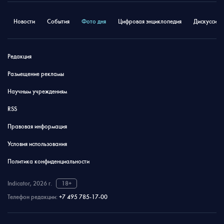
Новости
События
Фото дня
Цифровая энциклопедия
Дискуссион
Редакция
Размещение рекламы
Научным учреждениям
RSS
Правовая информация
Условия использования
Политика конфиденциальности
Indicator, 2026 г.
18+
Телефон редакции:
+7 495 785-17-00