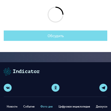
Обсудить
Новости
События
Фото дня
Цифровая энциклопедия
Дискуссион