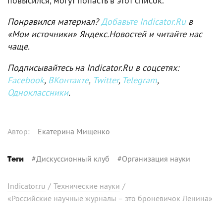
повысился, могут попасть в этот список.
Понравился материал?
Добавьте Indicator.Ru
в
«Мои источники» Яндекс.Новостей и читайте нас
чаще.
Подписывайтесь на Indicator.Ru в соцсетях:
Facebook
,
ВКонтакте
,
Twitter
,
Telegram
,
Одноклассники
.
Автор
:
Екатерина Мищенко
#
Дискуссионный клуб
#
Организация науки
Теги
Indicator.ru
/
Технические науки
/
«Российские научные журналы – это броневичок Ленина»