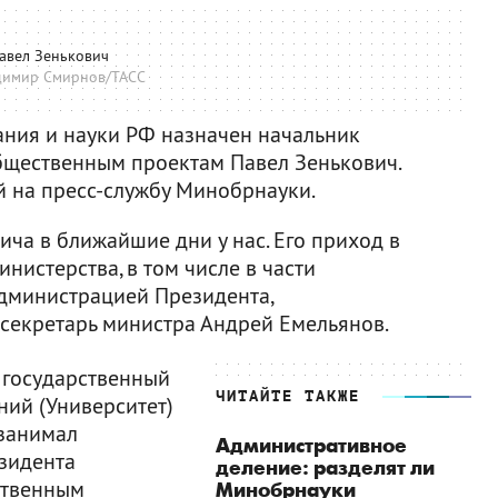
авел Зенькович
димир Смирнов/ТАСС
ния и науки РФ назначен начальник
бщественным проектам Павел Зенькович.
й на пресс-службу Минобрнауки.
ча в ближайшие дни у нас. Его приход в
нистерства, в том числе в части
Администрацией Президента,
-секретарь министра Андрей Емельянов.
 государственный
ЧИТАЙТЕ ТАКЖЕ
ий (Университет)
 занимал
Административное
зидента
деление: разделят ли
ственным
Минобрнауки