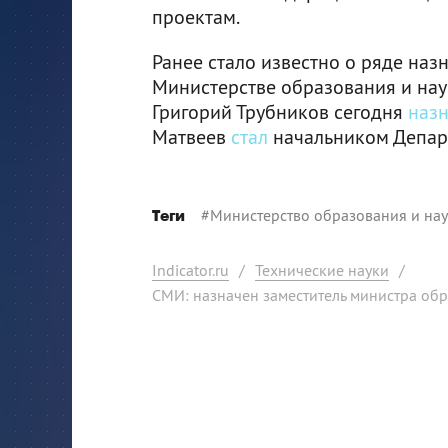
проектам.
Ранее стало известно о ряде наз
Министерстве образования и нау
Григорий Трубников сегодня
наз
Матвеев
стал
начальником Департ
#
Министерство образования и на
Теги
Indicator.ru
/
Технические науки
/
СМИ: назначен заместитель министра обр