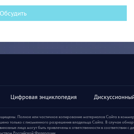
Обсудить
Цифровая энциклопедия
Дискуссионный
ащищены. Полное или частичное копирование материалов Сайта в комме
шено только с письменного разрешения владельца Сайта. В случае обна
виновные лица могут быть привлечены к ответственности в соответствии с 
ьством Российской Федерации.