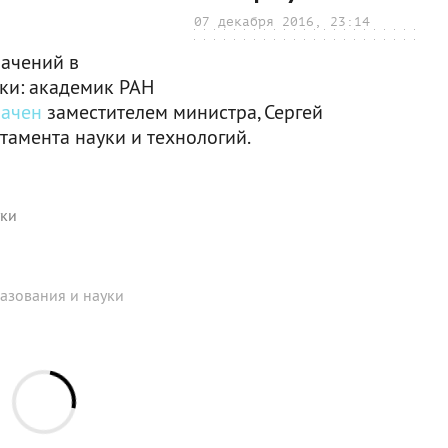
07 декабря 2016, 23:14
начений в
ки: академик РАН
начен
заместителем министра, Сергей
амента науки и технологий.
уки
азования и науки