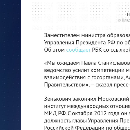
П
© Вла
Заместителем министра образова
Управления Президента РФ по о
Об этом
сообщает
РБК со ссылко
«Мы ожидаем Павла Станиславови
ведомство усилит компетенции ми
взаимодействия с госорганами, 
Правительством», — сказал пресс
Зенькович закончил Московский
институт международных отношен
МИД РФ. С октября 2012 года он
должность главы Управления Пре
Российской Федерации по обще