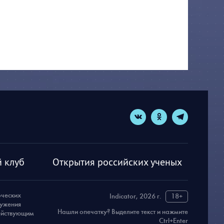
 клуб
Открытия российских ученых
рческих
Indicator, 2026 г.
18+
ружения
Нашли опечатку? Выделите текст и нажмите
действующим
Ctrl+Enter