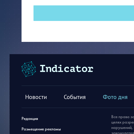
Новости
События
Фото дня
Все права з
Редакция
целях разре
нарушений, 
Размещение рекламы
законодател