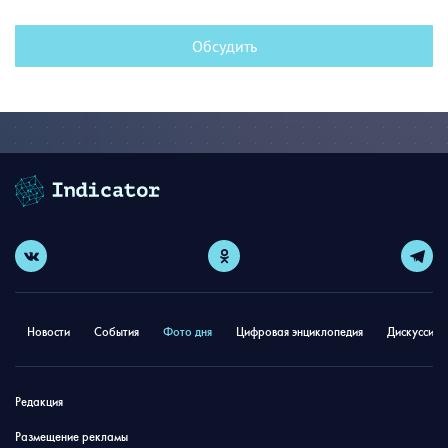
Обсудить
Новости
События
Фото дня
Цифровая энциклопедия
Дискуссион
Редакция
Размещение рекламы