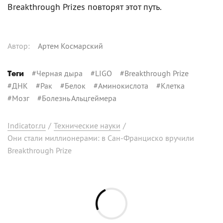
Breakthrough Prizes повторят этот путь.
Автор
:
Артем Космарский
#
Черная дыра
#
LIGO
#
Breakthrough Prize
Теги
#
ДНК
#
Рак
#
Белок
#
Аминокислота
#
Клетка
#
Мозг
#
Болезнь Альцгеймера
Indicator.ru
/
Технические науки
/
Они стали миллионерами: в Сан-Франциско вручили
Breakthrough Prize