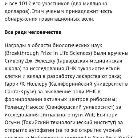
и все 1012 его участников (два миллиона
долларов). Этим ученым принадлежит честь
обнаружения гравитационных волн.
Все ради человечества
Награды в области биологических наук
(Breakthrough Prize in Life Sciences) были вручены
Стивену Дж. Элледжу (Гарвардская медицинская
школа) за исследования ДНК эукариотической
клетки и вклад в разработку лекарства от рака;
Гарри Ф. Ноллеру (Калифорнийский университет в
Санта-Крузе) за выявление роли РНК в
формировании активных центров рибосомы;
Роланду Ньюссе (Стэнфордский университет) за
исследования сигнального пути Wnt; Есинори
Осуми (Токийский технологический институт) за
открытие аутофагии (за то же открытие ученый
получил и Нобелевскую премию) и Худе Яхье Зогби