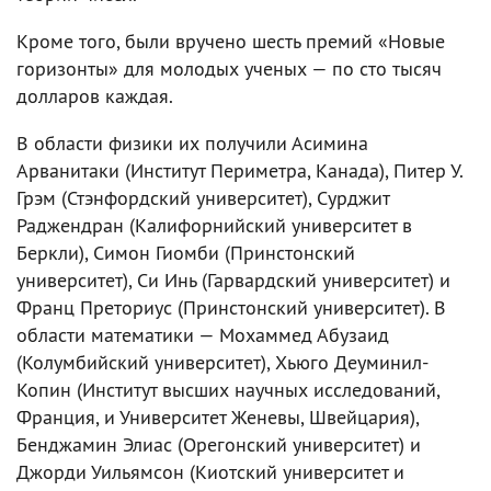
Кроме того, были вручено шесть премий «Новые
горизонты» для молодых ученых — по сто тысяч
долларов каждая.
В области физики их получили Асимина
Арванитаки (Институт Периметра, Канада), Питер У.
Грэм (Стэнфордский университет), Сурджит
Раджендран (Калифорнийский университет в
Беркли), Симон Гиомби (Принстонский
университет), Си Инь (Гарвардский университет) и
Франц Преториус (Принстонский университет). В
области математики — Мохаммед Абузаид
(Колумбийский университет), Хьюго Деуминил-
Копин (Институт высших научных исследований,
Франция, и Университет Женевы, Швейцария),
Бенджамин Элиас (Орегонский университет) и
Джорди Уильямсон (Киотский университет и