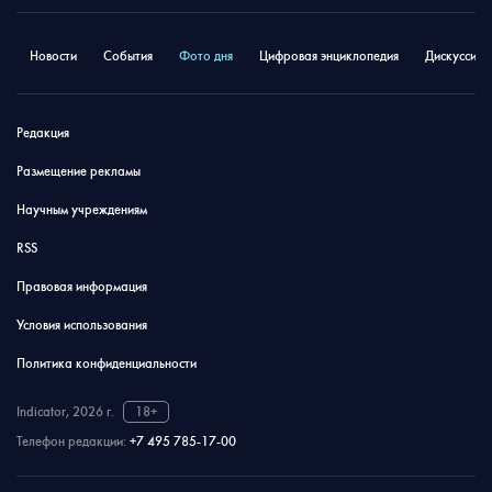
Новости
События
Фото дня
Цифровая энциклопедия
Дискуссион
Редакция
Размещение рекламы
Научным учреждениям
RSS
Правовая информация
Условия использования
Политика конфиденциальности
Indicator, 2026 г.
18+
Телефон редакции:
+7 495 785-17-00