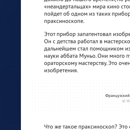
«неандертальцах» мира кино стои
пойдет об одном из таких прибо
праксиноскопе.
Этот прибор запатентовал изобре
Он с детства работал в мастерско
дальнейшем стал помощником изв
науки аббата Муньо. Они много п
ораторскому мастерству. Это оче
изобретения.
Французский
© W
Что же такое праксиноскоп? Это 