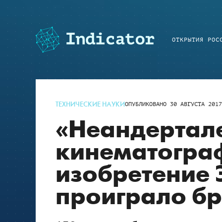
ОТКРЫТИЯ РОС
ТЕХНИЧЕСКИЕ НАУКИ
ОПУБЛИКОВАНО
30 АВГУСТА 201
«Неандертал
кинематогра
изобретение 
проиграло б