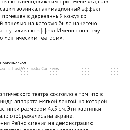
тавалось неподвижным при смене «кадра».
енсации возникал анимационный эффект
л помещен в деревянный кожух со
 панелью, на которую было нанесено
что усиливало эффект. Именно поэтому
о «оптическим театром».
Праксиноскоп
seums Trust/Wikimedia Commons
птического театра состояло в том, что в
индр аппарата мягкой лентой, на которой
стинки размером 4х5 см. Эти картинки
ало отображались на экране:
ния Рейно сменил на демонстрацию