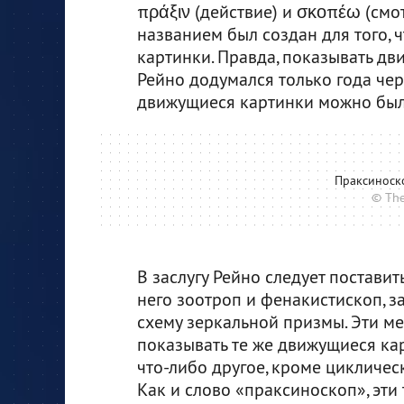
πράξιν (действие) и σκοπέω (смот
названием был создан для того, 
картинки. Правда, показывать д
Рейно додумался только года чер
движущиеся картинки можно был
Праксиноск
© The
В заслугу Рейно следует поставит
него зоотроп и фенакистископ, 
схему зеркальной призмы. Эти 
показывать те же движущиеся ка
что-либо другое, кроме цикличе
Как и слово «праксиноскоп», эти 