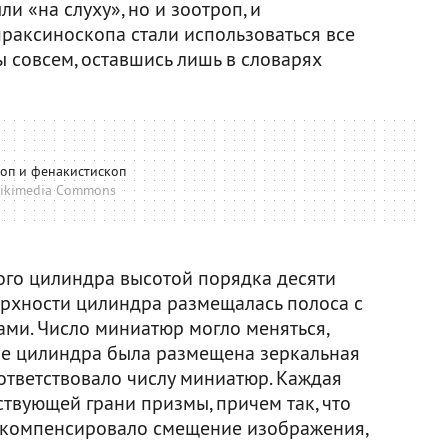
и «на слуху», но и зоотроп, и
раксиноскопа стали использоваться все
ы совсем, оставшись лишь в словарях
оп и фенакистископ
ikimedia Commons
ого цилиндра высотой порядка десяти
ерхности цилиндра размещалась полоса с
ми. Число миниатюр могло меняться,
тре цилиндра была размещена зеркальная
ответствовало числу миниатюр. Каждая
твующей грани призмы, причем так, что
 компенсировало смещение изображения,