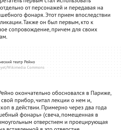
ретатель первым стал использовать
 отдельно от персонажей и передавая на
шебного фонаря. Этот прием впоследствии
ликации. Также он был первым, кто к
ое сопровождение, причем для своих
ам.
ческий театр Рейно
oyet/Wikimedia Commons
 Рейно окончательно обосновался в Париже,
свой прибор, читал лекции о нем и,
коп в действии. Примерно через два года
шебный фонарь» (свеча, помещенная в
ямоугольным отверстием и проецирующая
а вставленной в это отверстие