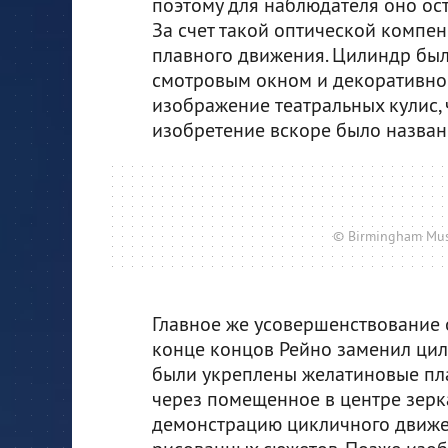
поэтому для наблюдателя оно ос
За счет такой оптической комп
плавного движения. Цилиндр бы
смотровым окном и декоративной
изображение театральных кулис, 
изобретение вскоре было назван
© Birmingham Mu
Главное же усовершенствование о
конце концов Рейно заменил цил
были укреплены желатиновые пла
через помещенное в центре зерк
демонстрацию цикличного движе