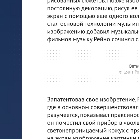
рисованных сюжетов. Позже изоб
постоянную декорацию, рисуя ее
экран с помощью еще одного вол
стал основой технологии мультип
изображению добавил музыкальн
фильмов музыку Рейно сочинял с
Опти
© Louis P
Запатентовав свое изобретение,
где в основном совершенствовал 
разумеется, показывал праксинос
он поместил свой прибор в «вол
светонепроницаемый кожух с пр
на экран изображение картинки н