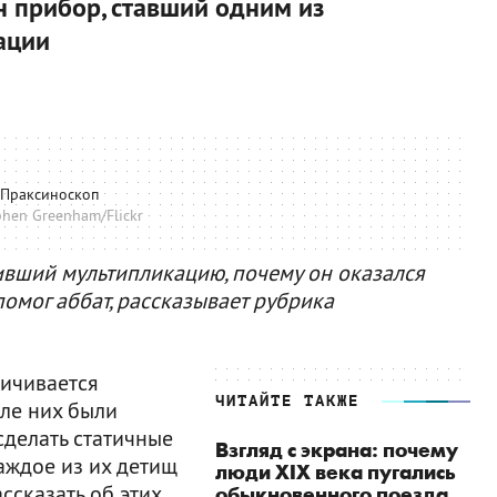
н прибор, ставший одним из
ации
Праксиноскоп
phen Greenham/Flickr
ивший мультипликацию, почему он оказался
помог аббат, рассказывает рубрика
ничивается
ЧИТАЙТЕ ТАКЖЕ
сле них были
сделать статичные
Взгляд с экрана: почему
аждое из их детищ
люди XIX века пугались
ссказать об этих
обыкновенного поезда