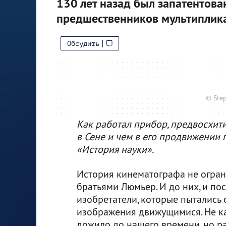
130 лет назад был запатентова
предшественников мультиплик
Обсудить
© Ste
Как работал прибор, предвосхит
в Сене и чем в его продвижении 
«История науки».
История кинематографа не огра
братьями Люмьер. И до них, и по
изобретатели, которые пытались 
изображения движущимися. Не к
дожило до нашего времени, но ра