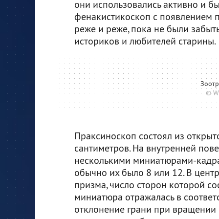
они использовались активно и был
фенакистикоскоп с появлением п
реже и реже, пока не были забыт
историков и любителей старины.
Зоотр
© W
Праксиноскоп состоял из открыт
сантиметров. На внутренней пов
несколькими миниатюрами-кадра
обычно их было 8 или 12. В цен
призма, число сторон которой со
миниатюра отражалась в соответс
отклонение грани при вращении