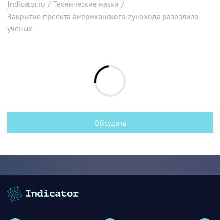
Indicator.ru
/
Технические науки
/
Закрытие проекта американского лунохода разозлило
ученых
Обсудить