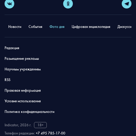
Новости
События
Фото дня
Цифровая энциклопедия
Дискуссион
Редакция
Размещение рекламы
Научным учреждениям
RSS
Правовая информация
Условия использования
Политика конфиденциальности
Indicator, 2026 г.
18+
Телефон редакции:
+7 495 785-17-00