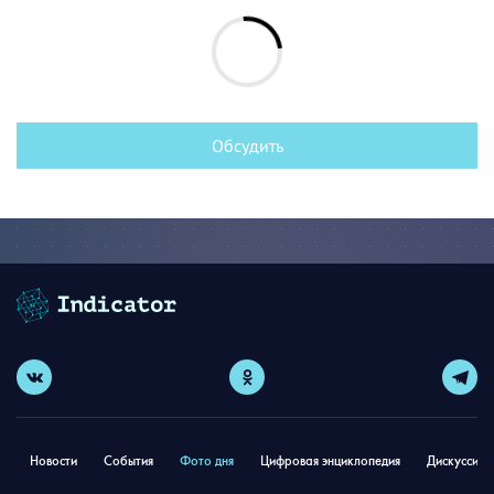
Обсудить
Новости
События
Фото дня
Цифровая энциклопедия
Дискуссион