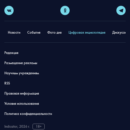
Новости
События
Фото дня
Цифровая энциклопедия
Дискуссион
Редакция
Размещение рекламы
Научным учреждениям
RSS
Правовая информация
Условия использования
Политика конфиденциальности
Indicator, 2026 г.
18+