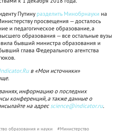
твами к 1 декабря 2018 года.
иденту Путину
разделить Минобрнауки
на
 Министерству просвещения — досталось
ие и педагогическое образование, а
 высшего образования — все остальные вузы
лавила бывший министра образования и
 бывший глава Федерального агентства
тюков.
ndicator.Ru
в «Мои источники»
аще.
ваниях, информацию о последних
нсы конференций, а также данные о
рисылайте на адрес
science@indicator.ru
.
тво образования и науки
#
Министерство