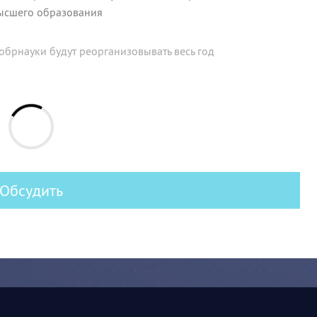
высшего образования
брнауки будут реорганизовывать весь год
Обсудить