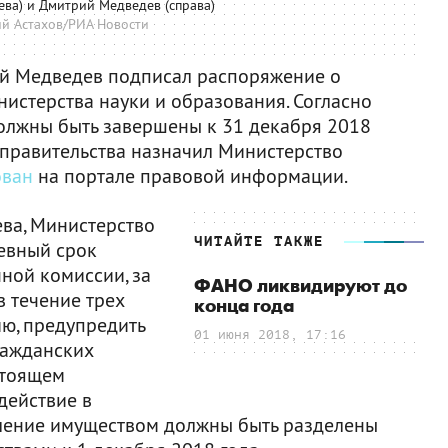
лева) и Дмитрий Медведев (справа)
й Астахов/РИА Новости
й Медведев подписал распоряжение о
истерства науки и образования. Согласно
должны быть завершены к 31 декабря 2018
а правительства назначил Министерство
ован
на портале правовой информации.
ва, Министерство
ЧИТАЙТЕ ТАКЖЕ
евный срок
ной комиссии, за
ФАНО ликвидируют до
в течение трех
конца года
ю, предупредить
01 июня 2018, 17:16
ражданских
стоящем
действие в
вление имуществом должны быть разделены