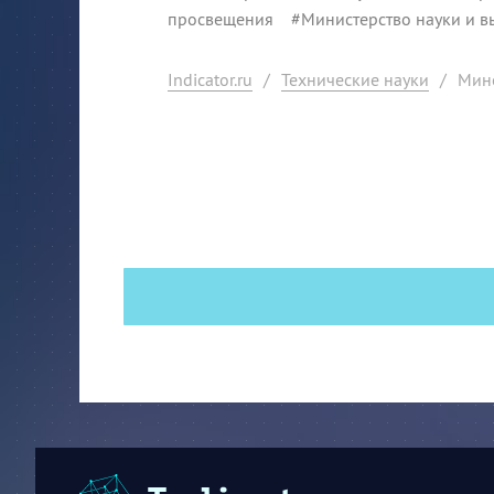
просвещения
#
Министерство науки и 
Indicator.ru
/
Технические науки
/
Мино