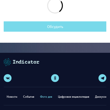
Обсудить
Новости
События
Фото дня
Цифровая энциклопедия
Дискуссион