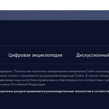
Цифровая энциклопедия
Дискуссионный
ащищены. Полное или частичное копирование материалов Сайта в комме
шено только с письменного разрешения владельца Сайта. В случае обна
виновные лица могут быть привлечены к ответственности в соответствии с 
ьством Российской Федерации.
ионном ресурсе применяются рекомендательные технологии в соответств