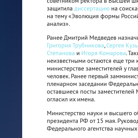
советником ректора в Высшей шк
защитила
диссертацию
на соиска
на тему «Эволюция формы Россий
анализ».
Ранее Дмитрий Медведев назначи
Григория Трубникова
,
Сергея Куз
Степанова
и
Игоря Комарова
. Та
неизвестными остаются еще три 
министерстве заместителей у гла
человек. Ранее первый замминис
пленарном заседании Федерально
оставшиеся посты заместителей 
огласил их имена.
Министерство науки и высшего 
президента РФ от 15 мая. Руков
Федерального агентства научных