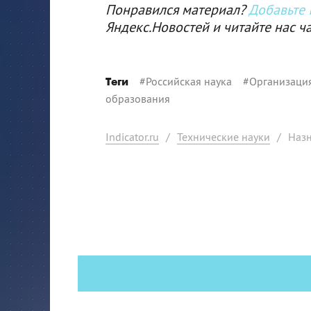
Понравился материал?
Добавьте I
Яндекс.Новостей и читайте нас ч
#
Российская наука
#
Организаци
Теги
образования
Indicator.ru
/
Технические науки
/
Назн