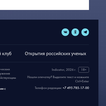
 клуб
Открытия российских ученых
рческих
Indicator, 2026 г.
18+
ружения
Нашли опечатку? Выделите текст и нажмите
действующим
Ctrl+Enter
Телефон редакции:
+7 495 785-17-00
ии с