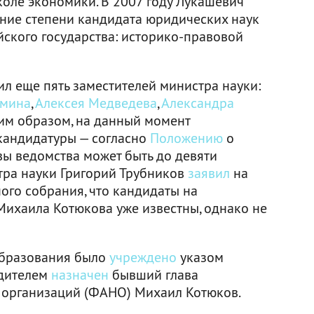
оле экономики. В 2007 году Лукашевич
ние степени кандидата юридических наук
ского государства: историко-правовой
л еще пять заместителей министра науки:
ьмина
,
Алексея Медведева
,
Александра
ким образом, на данный момент
кандидатуры — согласно
Положению
о
вы ведомства может быть до девяти
тра науки Григорий Трубников
заявил
на
го собрания, что кандидаты на
Михаила Котюкова уже известны, однако не
образования было
учреждено
указом
одителем
назначен
бывший глава
 организаций (ФАНО) Михаил Котюков.