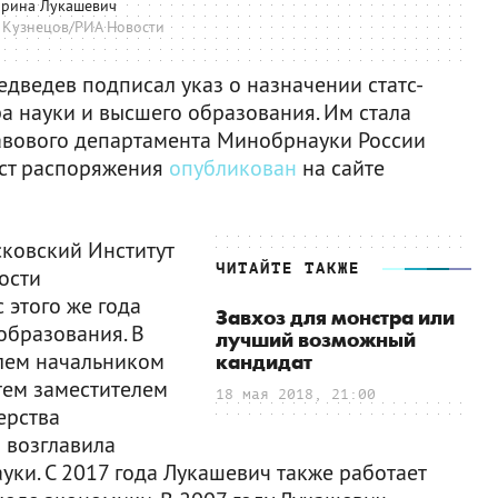
рина Лукашевич
 Кузнецов/РИА Новости
ведев подписал указ о назначении статс-
а науки и высшего образования. Им стала
авового департамента Минобрнауки России
кст распоряжения
опубликован
на сайте
ковский Институт
ЧИТАЙТЕ ТАКЖЕ
ости
 этого же года
Завхоз для монстра или
образования. В
лучший возможный
лем начальником
кандидат
атем заместителем
18 мая 2018, 21:00
ерства
а возглавила
ки. С 2017 года Лукашевич также работает